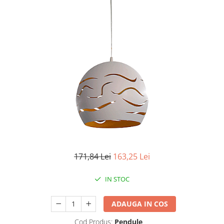
Iluminat industrial
Priza exterior
Iluminat arhitectural
Lampadare
Becuri LED Decor
Lampi de birou
Profil aluminiu
Tub LED
Becuri LED Smart
Becuri LED
Becuri LED cu filament
Corpuri de emergenta
171,84 Lei
163,25 Lei
Lustre LED
IN STOC
Uncategorized
Aplica LED
ADAUGA IN COS
Profil banda LED
Cod Produs:
Pendule