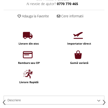
Ai nevoie de ajutor?
0770 770 465
Iluminat festiv
Fotosenzori si Senzori de miscare
Adauga la Favorite
Cere informatii
Sina Magnetica Slim LIMBO
Iluminat decorativ de Craciun
Livrare din stoc
Importator direct
Ramburs sau OP
Gamă variată
Livrare Rapidă
Descriere