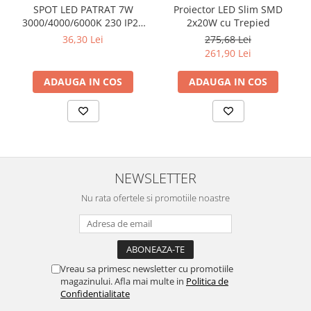
SPOT LED PATRAT 7W
Proiector LED Slim SMD
3000/4000/6000K 230 IP20
2x20W cu Trepied
NEGRU ROTABIL
36,30 Lei
275,68 Lei
261,90 Lei
ADAUGA IN COS
ADAUGA IN COS
NEWSLETTER
Nu rata ofertele si promotiile noastre
Vreau sa primesc newsletter cu promotiile
magazinului. Afla mai multe in
Politica de
Confidentialitate