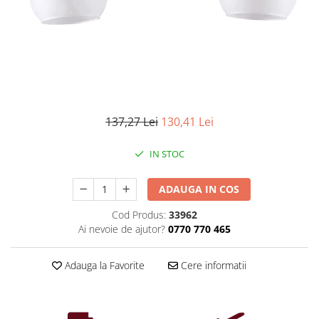
Iluminat industrial
Priza exterior
Iluminat arhitectural
Lampadare
Becuri LED Decor
Lampi de birou
Profil aluminiu
137,27 Lei
130,41 Lei
Tub LED
IN STOC
Becuri LED Smart
Becuri LED
ADAUGA IN COS
Becuri LED cu filament
Cod Produs:
33962
Corpuri de emergenta
Ai nevoie de ajutor?
0770 770 465
Lustre LED
Uncategorized
Adauga la Favorite
Cere informatii
Aplica LED
Profil banda LED