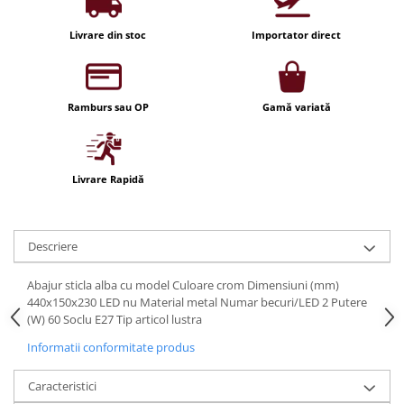
Iluminat festiv
Livrare din stoc
Importator direct
Fotosenzori si Senzori de miscare
Sina Magnetica Slim LIMBO
Iluminat decorativ de Craciun
Ramburs sau OP
Gamă variată
Livrare Rapidă
Descriere
Abajur sticla alba cu model Culoare crom Dimensiuni (mm)
440x150x230 LED nu Material metal Numar becuri/LED 2 Putere
(W) 60 Soclu E27 Tip articol lustra
Informatii conformitate produs
Caracteristici