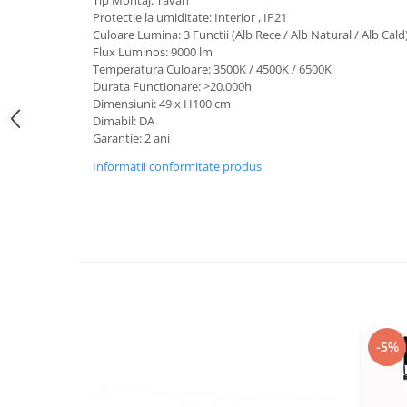
Tip Montaj: Tavan
Iluminat festiv
Protectie la umiditate: Interior , IP21
Culoare Lumina: 3 Functii (Alb Rece / Alb Natural / Alb Cald
Fotosenzori si Senzori de miscare
Flux Luminos: 9000 lm
Temperatura Culoare: 3500K / 4500K / 6500K
Sina Magnetica Slim LIMBO
Durata Functionare: >20.000h
Iluminat decorativ de Craciun
Dimensiuni: 49 x H100 cm
Dimabil: DA
Garantie: 2 ani
Informatii conformitate produs
-5%