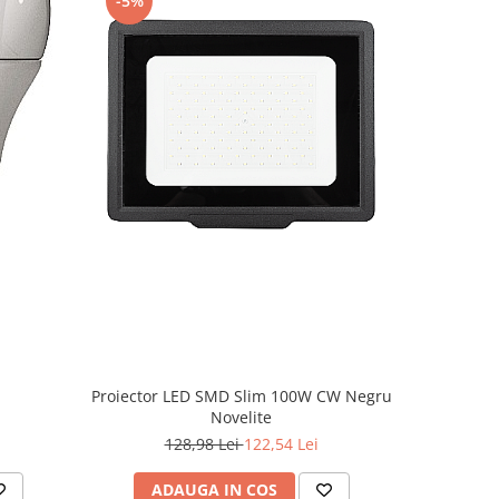
-5%
-5%
Proiector LED SMD Slim 100W CW Negru
Novelite
4
128,98 Lei
122,54 Lei
ADAUGA IN COS
AD