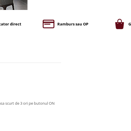
ator direct
Ramburs sau OP
G
asa scurt de 3 ori pe butonul ON