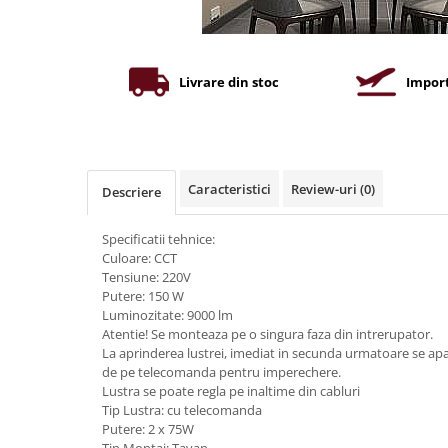
Iluminat industrial
Priza exterior
Iluminat arhitectural
Lampadare
Livrare din stoc
Import
Becuri LED Decor
Lampi de birou
Profil aluminiu
Tub LED
Caracteristici
Review-uri
(0)
Descriere
Becuri LED Smart
Specificatii tehnice:
Becuri LED
Culoare: CCT
Tensiune: 220V
Becuri LED cu filament
Putere: 150 W
Corpuri de emergenta
Luminozitate: 9000 lm
Atentie! Se monteaza pe o singura faza din intrerupator.
Lustre LED
La aprinderea lustrei, imediat in secunda urmatoare se ap
Uncategorized
de pe telecomanda pentru imperechere.
Lustra se poate regla pe inaltime din cabluri
Aplica LED
Tip Lustra: cu telecomanda
Putere: 2 x 75W
Profil banda LED