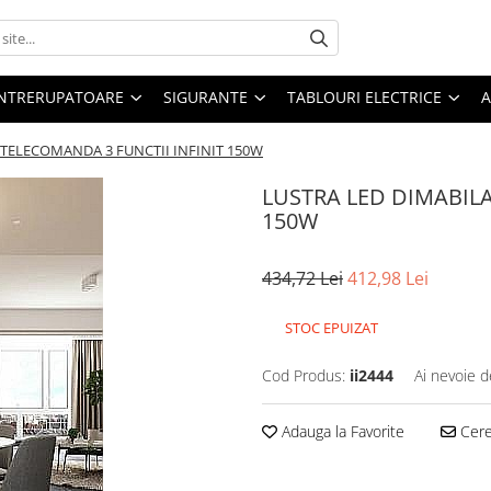
 INTRERUPATOARE
SIGURANTE
TABLOURI ELECTRICE
A
 TELECOMANDA 3 FUNCTII INFINIT 150W
LUSTRA LED DIMABILA
150W
434,72 Lei
412,98 Lei
STOC EPUIZAT
Cod Produs:
ii2444
Ai nevoie d
Adauga la Favorite
Cere 