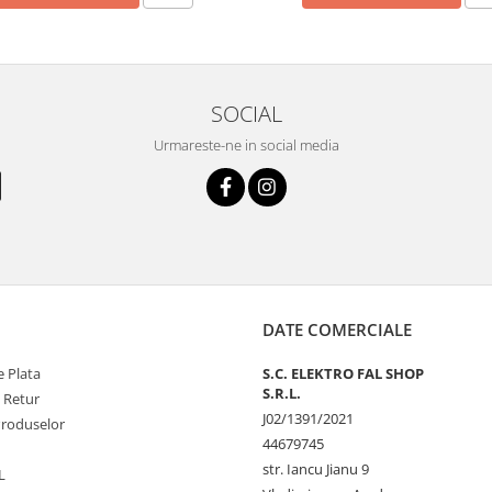
SOCIAL
Urmareste-ne in social media
DATE COMERCIALE
 Plata
S.C. ELEKTRO FAL SHOP
S.R.L.
e Retur
J02/1391/2021
Produselor
44679745
str. Iancu Jianu 9
L