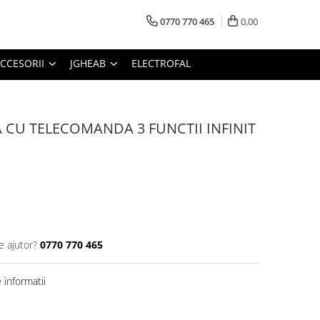
0770 770 465
0,00
CCESORII
JGHEAB
ELECTROFAL
 CU TELECOMANDA 3 FUNCTII INFINIT
e ajutor?
0770 770 465
informatii