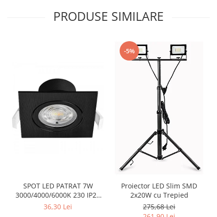
PRODUSE SIMILARE
-5%
SPOT LED PATRAT 7W
Proiector LED Slim SMD
3000/4000/6000K 230 IP20
2x20W cu Trepied
NEGRU ROTABIL
36,30 Lei
275,68 Lei
261,90 Lei