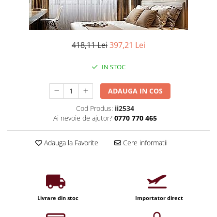
Iluminat industrial
Priza exterior
Iluminat arhitectural
Lampadare
418,11 Lei
397,21 Lei
Becuri LED Decor
Lampi de birou
IN STOC
Profil aluminiu
Tub LED
ADAUGA IN COS
Becuri LED Smart
Cod Produs:
ii2534
Ai nevoie de ajutor?
0770 770 465
Becuri LED
Becuri LED cu filament
Adauga la Favorite
Cere informatii
Corpuri de emergenta
Lustre LED
Uncategorized
Aplica LED
Livrare din stoc
Importator direct
Profil banda LED