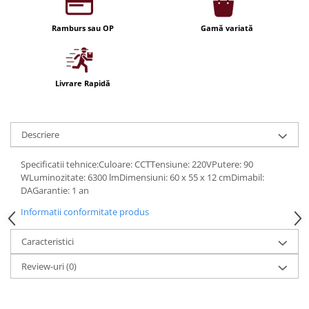
Iluminat festiv
Ramburs sau OP
Gamă variată
Fotosenzori si Senzori de miscare
Sina Magnetica Slim LIMBO
Iluminat decorativ de Craciun
Livrare Rapidă
Descriere
Specificatii tehnice:Culoare: CCTTensiune: 220VPutere: 90
WLuminozitate: 6300 lmDimensiuni: 60 x 55 x 12 cmDimabil:
DAGarantie: 1 an
Informatii conformitate produs
Caracteristici
Review-uri
(0)