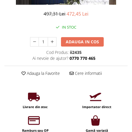
Iluminat industrial
Priza exterior
Iluminat arhitectural
497,31 Lei
472,45 Lei
Lampadare
IN STOC
Becuri LED Decor
Lampi de birou
ADAUGA IN COS
Profil aluminiu
Cod Produs:
ii2435
Tub LED
Ai nevoie de ajutor?
0770 770 465
Becuri LED Smart
Becuri LED
Adauga la Favorite
Cere informatii
Becuri LED cu filament
Corpuri de emergenta
Lustre LED
Livrare din stoc
Importator direct
Uncategorized
Aplica LED
Profil banda LED
Ramburs sau OP
Gamă variată