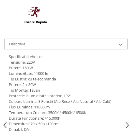
Iluminat festiv
Fotosenzori si Senzori de miscare
Livrare Rapidă
Sina Magnetica Slim LIMBO
Iluminat decorativ de Craciun
Descriere
Specificatii tehnice:
Tensiune: 220V
Putere: 160 W
Luminozitate: 11000 lm
Tip Lustra: cu telecomanda
Putere: 2 x 80W
Tip Montaj: Tavan
Protectie la umiditate: Interior , IP21
Culoare Lumina: 3 Functii (Alb Rece / Alb Natural / Alb Cald)
Flux Luminos: 11000 lm
Temperatura Culoare: 3500K / 4500K / 6500K
Durata Functionare: >15.000h
Dimensiuni: 70 x 50 x H20cm
Dimabil: DA