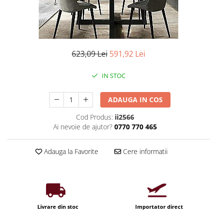
Iluminat industrial
Priza exterior
Iluminat arhitectural
Lampadare
Becuri LED Decor
623,09 Lei
591,92 Lei
Lampi de birou
Profil aluminiu
IN STOC
Tub LED
ADAUGA IN COS
Becuri LED Smart
Cod Produs:
ii2566
Becuri LED
Ai nevoie de ajutor?
0770 770 465
Becuri LED cu filament
Corpuri de emergenta
Adauga la Favorite
Cere informatii
Lustre LED
Uncategorized
Aplica LED
Livrare din stoc
Importator direct
Profil banda LED