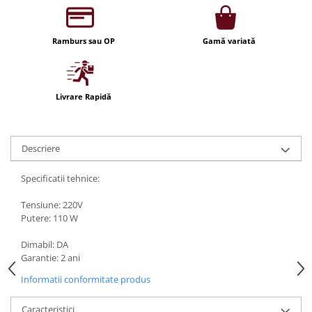
Iluminat festiv
Fotosenzori si Senzori de miscare
Ramburs sau OP
Gamă variată
Sina Magnetica Slim LIMBO
Iluminat decorativ de Craciun
Livrare Rapidă
Descriere
Specificatii tehnice:
Tensiune: 220V
Putere: 110 W
Dimabil: DA
Garantie: 2 ani
Informatii conformitate produs
Caracteristici