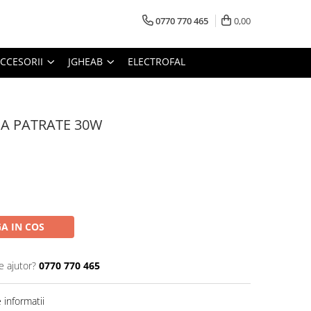
0770 770 465
0,00
CCESORII
JGHEAB
ELECTROFAL
BA PATRATE 30W
A IN COS
e ajutor?
0770 770 465
informatii