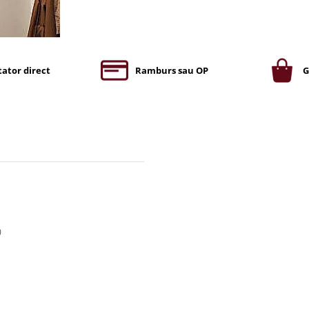
ator direct
Ramburs sau OP
G
)