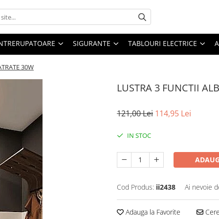
 INTRERUPATOARE
SIGURANTE
TABLOURI ELECTRICE
A
PATRATE 30W
LUSTRA 3 FUNCTII AL
121,00 Lei
114,95 Lei
IN STOC
ADAUG
Cod Produs:
ii2438
Ai nevoie d
Adauga la Favorite
Cere 