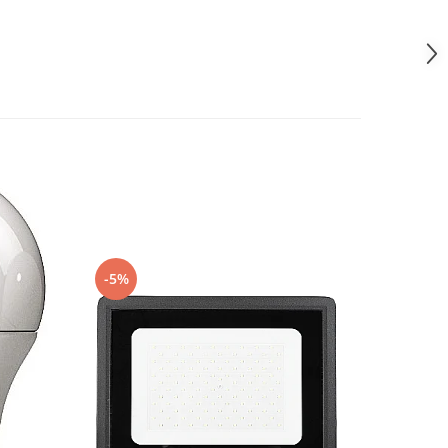
-5%
-5%