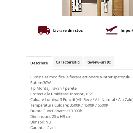
Iluminat industrial
Priza exterior
Iluminat arhitectural
Lampadare
Becuri LED Decor
Livrare din stoc
Import
Lampi de birou
Profil aluminiu
Tub LED
Caracteristici
Review-uri
(0)
Descriere
Becuri LED Smart
Becuri LED
Lumina se modifica la fiecare actionare a intrerupatorului
Putere:30W
Becuri LED cu filament
Tip Montaj: Tavan / perete
Corpuri de emergenta
Protectie la umiditate: Interior , IP21
Culoare Lumina: 3 Functii (Alb Rece / Alb Natural / Alb Cald
Lustre LED
Temperatura Culoare: 3500K / 4500K / 6500K
Uncategorized
Durata Functionare: >10.000h
Dimensiuni: 25 x H9 cm
Aplica LED
Dimabil: NU
Garantie: 2 ani
Profil banda LED