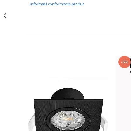
Informatii conformitate produs
Iluminat festiv
Fotosenzori si Senzori de miscare
Sina Magnetica Slim LIMBO
Iluminat decorativ de Craciun
-5%