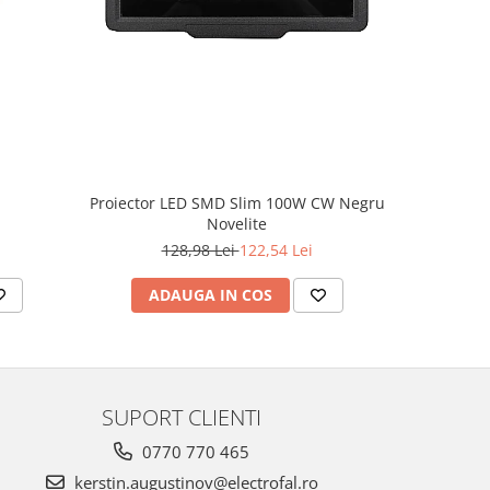
Proiector LED SMD Slim 100W CW Negru
Novelite
4
128,98 Lei
122,54 Lei
ADAUGA IN COS
AD
SUPORT CLIENTI
0770 770 465
kerstin.augustinov@electrofal.ro