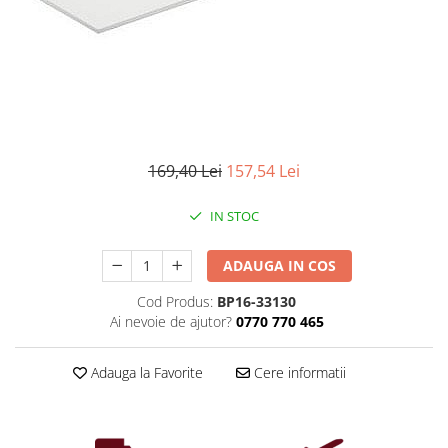
Iluminat industrial
Priza exterior
Iluminat arhitectural
Lampadare
Becuri LED Decor
Lampi de birou
Profil aluminiu
169,40 Lei
157,54 Lei
Tub LED
IN STOC
Becuri LED Smart
Becuri LED
ADAUGA IN COS
Becuri LED cu filament
Cod Produs:
BP16-33130
Corpuri de emergenta
Ai nevoie de ajutor?
0770 770 465
Lustre LED
Uncategorized
Adauga la Favorite
Cere informatii
Aplica LED
Profil banda LED