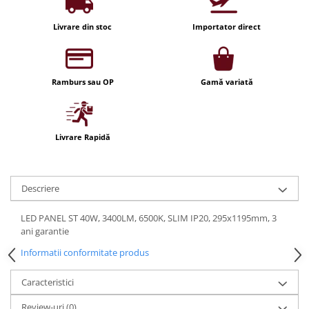
Iluminat festiv
Livrare din stoc
Importator direct
Fotosenzori si Senzori de miscare
Sina Magnetica Slim LIMBO
Iluminat decorativ de Craciun
Ramburs sau OP
Gamă variată
Livrare Rapidă
Descriere
LED PANEL ST 40W, 3400LM, 6500K, SLIM IP20, 295x1195mm, 3
ani garantie
Informatii conformitate produs
Caracteristici
Review-uri
(0)