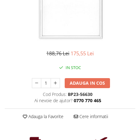
Iluminat industrial
Priza exterior
Iluminat arhitectural
Lampadare
Becuri LED Decor
Lampi de birou
Profil aluminiu
188,76 Lei
175,55 Lei
Tub LED
IN STOC
Becuri LED Smart
Becuri LED
ADAUGA IN COS
Becuri LED cu filament
Cod Produs:
BP23-56630
Corpuri de emergenta
Ai nevoie de ajutor?
0770 770 465
Lustre LED
Uncategorized
Adauga la Favorite
Cere informatii
Aplica LED
Profil banda LED