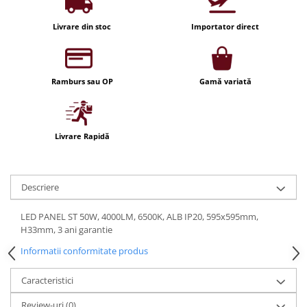
Iluminat festiv
Livrare din stoc
Importator direct
Fotosenzori si Senzori de miscare
Sina Magnetica Slim LIMBO
Iluminat decorativ de Craciun
Ramburs sau OP
Gamă variată
Livrare Rapidă
Descriere
LED PANEL ST 50W, 4000LM, 6500K, ALB IP20, 595x595mm,
H33mm, 3 ani garantie
Informatii conformitate produs
Caracteristici
Review-uri
(0)