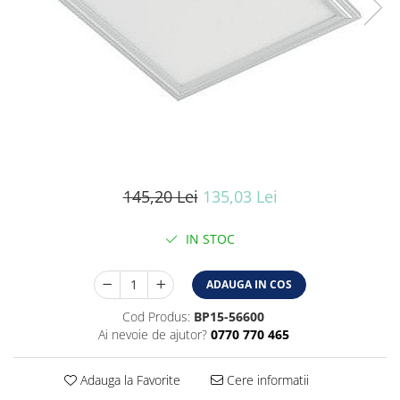
Iluminat industrial
Iluminat arhitectural
Lampadare
Becuri LED Decor
Lampi de birou
Profil aluminiu
Tub LED
Becuri LED Smart
145,20 Lei
135,03 Lei
Becuri LED
IN STOC
Becuri LED cu filament
Corpuri de emergenta
ADAUGA IN COS
Lustre LED
Cod Produs:
BP15-56600
Uncategorized
Ai nevoie de ajutor?
0770 770 465
Aplica LED
Adauga la Favorite
Cere informatii
Profil banda LED