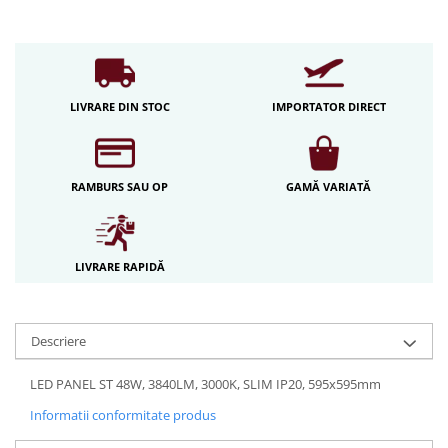
Iluminat festiv
Fotosenzori si Senzori de miscare
Sina Magnetica Slim LIMBO
LIVRARE DIN STOC
IMPORTATOR DIRECT
Iluminat decorativ de Craciun
RAMBURS SAU OP
GAMĂ VARIATĂ
LIVRARE RAPIDĂ
Descriere
LED PANEL ST 48W, 3840LM, 3000K, SLIM IP20, 595x595mm
Informatii conformitate produs