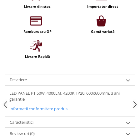
Iluminat festiv
Livrare din stoc
Importator direct
Fotosenzori si Senzori de miscare
Sina Magnetica Slim LIMBO
Ramburs sau OP
Gamă variată
Iluminat decorativ de Craciun
Livrare Rapidă
Descriere
LED PANEL PT 50W, 4000LM, 4200K, IP20, 600x600mm, 3 ani
garantie
Informatii conformitate produs
Caracteristici
Review-uri
(0)