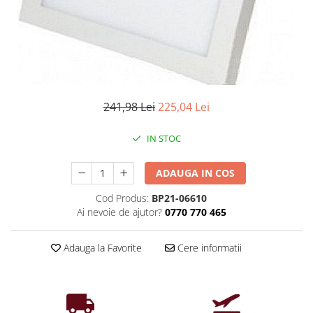
Iluminat industrial
Priza exterior
Iluminat arhitectural
Lampadare
Becuri LED Decor
Lampi de birou
241,98 Lei
225,04 Lei
Profil aluminiu
Tub LED
IN STOC
Becuri LED Smart
ADAUGA IN COS
Becuri LED
Becuri LED cu filament
Cod Produs:
BP21-06610
Ai nevoie de ajutor?
0770 770 465
Corpuri de emergenta
Lustre LED
Adauga la Favorite
Cere informatii
Uncategorized
Aplica LED
Profil banda LED