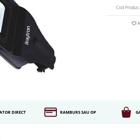
Cod Produs:
A
ATOR DIRECT
RAMBURS SAU OP
G