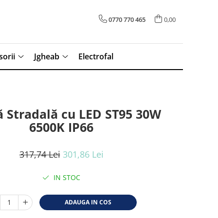
0770 770 465
0,00
sorii
Jgheab
Electrofal
 Stradală cu LED ST95 30W
6500K IP66
317,74 Lei
301,86 Lei
IN STOC
ADAUGA IN COS