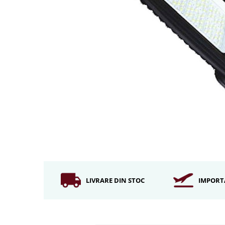
Iluminat industrial
Iluminat arhitectural
Lampadare
Becuri LED Decor
Lampi de birou
Profil aluminiu
Tub LED
Becuri LED Smart
Becuri LED
Becuri LED cu filament
Corpuri de emergenta
Lustre LED
LIVRARE DIN STOC
IMPORT
Uncategorized
Aplica LED
Profil banda LED