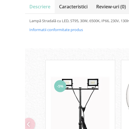
Iluminat festiv
Descriere
Caracteristici
Review-uri
(0)
Fotosenzori si Senzori de miscare
Lampă Stradală cu LED, ST95, 30W, 6500K, IP66, 230V, 130lm
Sina Magnetica Slim LIMBO
Informatii conformitate produs
Iluminat decorativ de Craciun
-5%