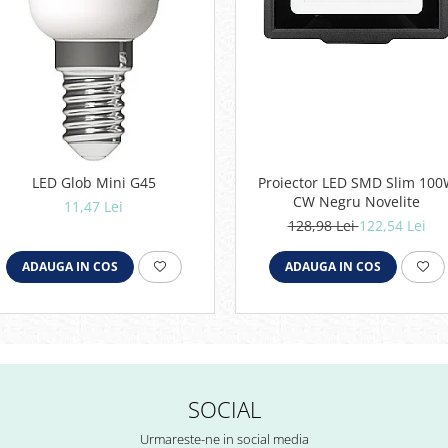
LED Glob Mini G45
Proiector LED SMD Slim 10
CW Negru Novelite
11,47 Lei
128,98 Lei
122,54 Lei
ADAUGA IN COS
ADAUGA IN COS
SOCIAL
Urmareste-ne in social media