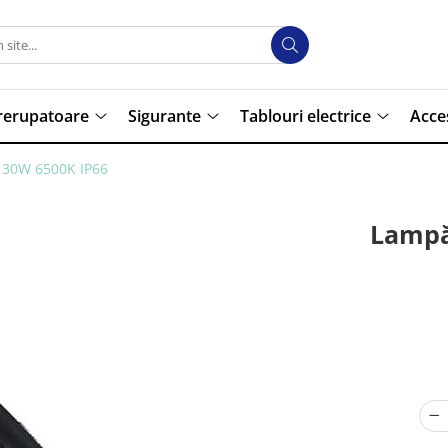
trerupatoare
Sigurante
Tablouri electrice
Acce
 30W 6500K IP66
Lampă