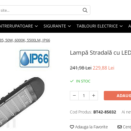
 INTRERUPATOARE
SIGURANTE
TABLOURI ELECTRICE
A
85, 50W, 6000K, 5500LM, IP66
Lampă Stradală cu LED
241,98 Lei
229,88 Lei
IN STOC
ADAUG
Cod Produs:
BT42-85032
Ai ne
Adauga la Favorite
Cere 