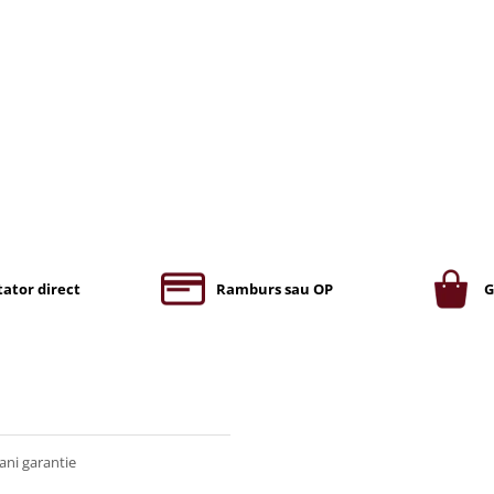
ator direct
Ramburs sau OP
G
ani garantie