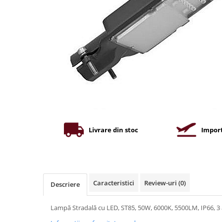
Iluminat industrial
Priza exterior
Iluminat arhitectural
Lampadare
Becuri LED Decor
Lampi de birou
Profil aluminiu
Tub LED
Becuri LED Smart
Becuri LED
Livrare din stoc
Import
Becuri LED cu filament
Corpuri de emergenta
Lustre LED
Caracteristici
Review-uri
(0)
Uncategorized
Descriere
Aplica LED
Lampă Stradală cu LED, ST85, 50W, 6000K, 5500LM, IP66, 3 
Profil banda LED