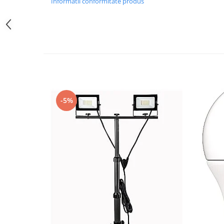
Informatii conformitate produs
Iluminat festiv
Fotosenzori si Senzori de miscare
Sina Magnetica Slim LIMBO
Iluminat decorativ de Craciun
-5%