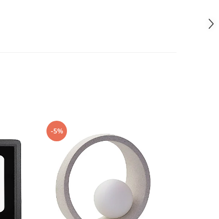
-5%
-5%