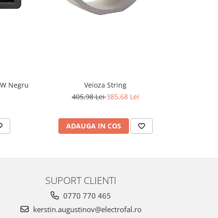
CW Negru
Veioza String
405,98 Lei
385,68 Lei
2
ADAUGA IN COS
AD
SUPORT CLIENTI
0770 770 465
kerstin.augustinov@electrofal.ro