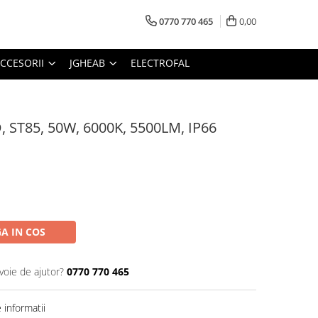
0770 770 465
0,00
CCESORII
JGHEAB
ELECTROFAL
, ST85, 50W, 6000K, 5500LM, IP66
A IN COS
voie de ajutor?
0770 770 465
informatii