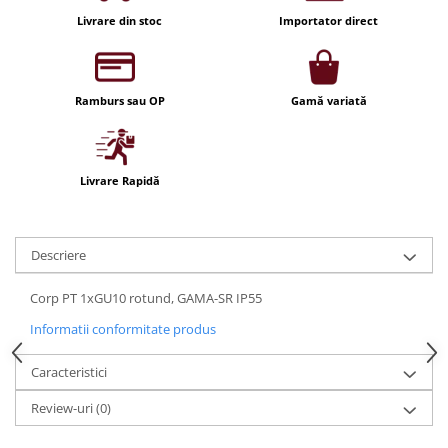
Iluminat festiv
Livrare din stoc
Importator direct
Fotosenzori si Senzori de miscare
Sina Magnetica Slim LIMBO
Ramburs sau OP
Gamă variată
Iluminat decorativ de Craciun
Livrare Rapidă
Descriere
Corp PT 1xGU10 rotund, GAMA-SR IP55
Informatii conformitate produs
Caracteristici
Review-uri
(0)