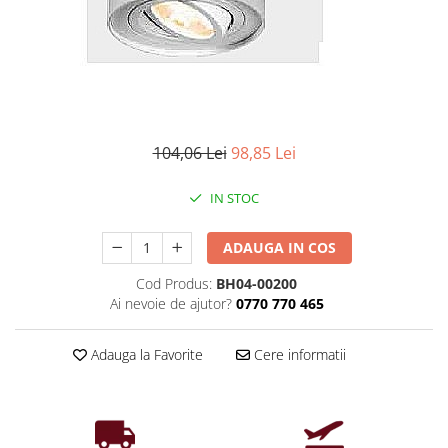
Iluminat industrial
Priza exterior
Iluminat arhitectural
Lampadare
Becuri LED Decor
Lampi de birou
104,06 Lei
98,85 Lei
Profil aluminiu
Tub LED
IN STOC
Becuri LED Smart
ADAUGA IN COS
Becuri LED
Becuri LED cu filament
Cod Produs:
BH04-00200
Ai nevoie de ajutor?
0770 770 465
Corpuri de emergenta
Lustre LED
Adauga la Favorite
Cere informatii
Uncategorized
Aplica LED
Profil banda LED