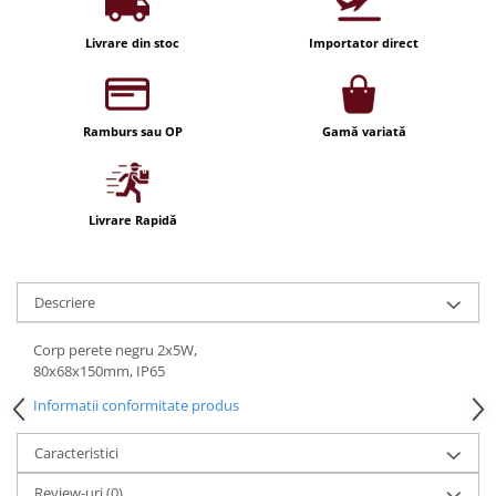
Iluminat festiv
Livrare din stoc
Importator direct
Fotosenzori si Senzori de miscare
Sina Magnetica Slim LIMBO
Iluminat decorativ de Craciun
Ramburs sau OP
Gamă variată
Livrare Rapidă
Descriere
Corp perete negru 2x5W,
80x68x150mm, IP65
Informatii conformitate produs
Caracteristici
Review-uri
(0)