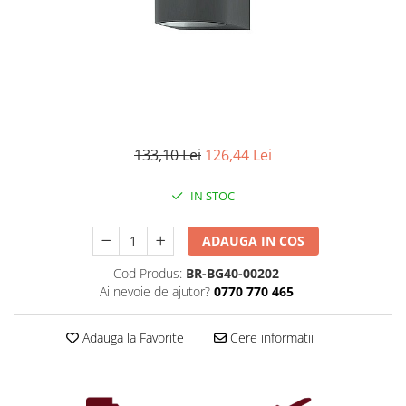
Iluminat industrial
Priza exterior
Iluminat arhitectural
Lampadare
Becuri LED Decor
Lampi de birou
Profil aluminiu
133,10 Lei
126,44 Lei
Tub LED
IN STOC
Becuri LED Smart
Becuri LED
ADAUGA IN COS
Becuri LED cu filament
Cod Produs:
BR-BG40-00202
Corpuri de emergenta
Ai nevoie de ajutor?
0770 770 465
Lustre LED
Uncategorized
Adauga la Favorite
Cere informatii
Aplica LED
Profil banda LED