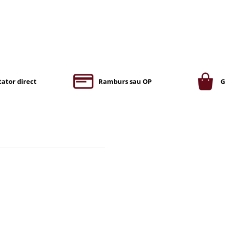
ator direct
Ramburs sau OP
G