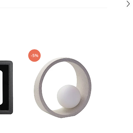
-5%
-5%