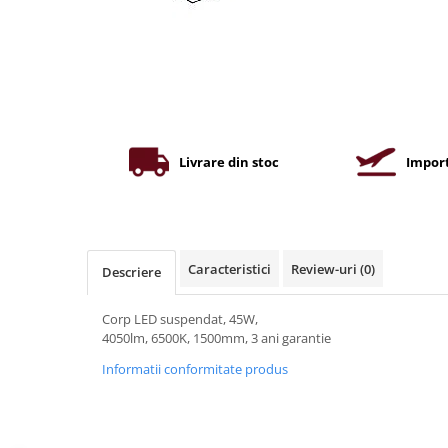
Iluminat industrial
Priza exterior
Iluminat arhitectural
Lampadare
Becuri LED Decor
Lampi de birou
Profil aluminiu
Livrare din stoc
Import
Tub LED
Becuri LED Smart
Becuri LED
Caracteristici
Review-uri
(0)
Descriere
Becuri LED cu filament
Corpuri de emergenta
Corp LED suspendat, 45W,
4050lm, 6500K, 1500mm, 3 ani garantie
Lustre LED
Informatii conformitate produs
Uncategorized
Aplica LED
Profil banda LED