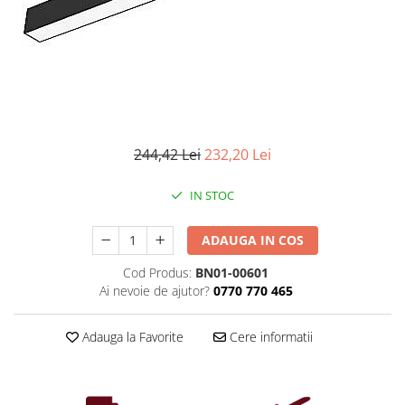
Iluminat industrial
Priza exterior
Iluminat arhitectural
Lampadare
Becuri LED Decor
Lampi de birou
Profil aluminiu
244,42 Lei
232,20 Lei
Tub LED
IN STOC
Becuri LED Smart
Becuri LED
ADAUGA IN COS
Becuri LED cu filament
Cod Produs:
BN01-00601
Corpuri de emergenta
Ai nevoie de ajutor?
0770 770 465
Lustre LED
Uncategorized
Adauga la Favorite
Cere informatii
Aplica LED
Profil banda LED