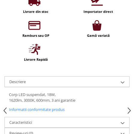
Iluminat festiv
Livrare din stoc
Importator direct
Fotosenzori si Senzori de miscare
Sina Magnetica Slim LIMBO
Iluminat decorativ de Craciun
Ramburs sau OP
Gamă variată
Livrare Rapidă
Descriere
Corp LED suspendat, 18W,
1620lm, 3000K, 600mm, 3 ani garantie
Informatii conformitate produs
Caracteristici
Review-uri
(0)