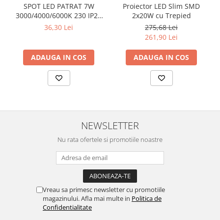
SPOT LED PATRAT 7W
Proiector LED Slim SMD
3000/4000/6000K 230 IP20
2x20W cu Trepied
NEGRU ROTABIL
36,30 Lei
275,68 Lei
261,90 Lei
ADAUGA IN COS
ADAUGA IN COS
NEWSLETTER
Nu rata ofertele si promotiile noastre
Vreau sa primesc newsletter cu promotiile
magazinului. Afla mai multe in
Politica de
Confidentialitate