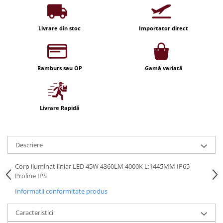
Iluminat festiv
Fotosenzori si Senzori de miscare
Livrare din stoc
Importator direct
Sina Magnetica Slim LIMBO
Iluminat decorativ de Craciun
Ramburs sau OP
Gamă variată
Livrare Rapidă
Descriere
Corp iluminat liniar LED 45W 4360LM 4000K L:1445MM IP65
Proline IPS
Informatii conformitate produs
Caracteristici