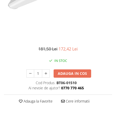
Iluminat industrial
Priza exterior
Iluminat arhitectural
Lampadare
Becuri LED Decor
Lampi de birou
Profil aluminiu
Tub LED
181,50 Lei
172,42 Lei
Becuri LED Smart
IN STOC
Becuri LED
Becuri LED cu filament
ADAUGA IN COS
Corpuri de emergenta
Cod Produs:
BT06-01510
Ai nevoie de ajutor?
0770 770 465
Lustre LED
Uncategorized
Adauga la Favorite
Cere informatii
Aplica LED
Profil banda LED