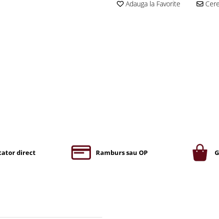
Adauga la Favorite
Cere 
ator direct
Ramburs sau OP
G