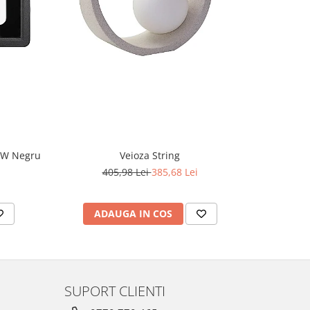
-5%
CW Negru
Veioza String
405,98 Lei
385,68 Lei
2
ADAUGA IN COS
AD
SUPORT CLIENTI