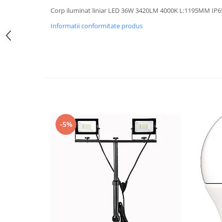
Iluminat festiv
Corp iluminat liniar LED 36W 3420LM 4000K L:1195MM IP65
Fotosenzori si Senzori de miscare
Informatii conformitate produs
Sina Magnetica Slim LIMBO
Iluminat decorativ de Craciun
-5%