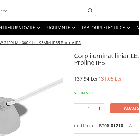
 INTRERUPATOARE
SIGURANTE
TABLOURI ELECTRICE
A
36W 3420LM 4000K L:1195MM IP65 Proline IPS
Corp iluminat liniar 
Proline IPS
137,94 Lei
131,05 Lei
IN STOC
ADAUG
Cod Produs:
BT06-01210
Ai ne