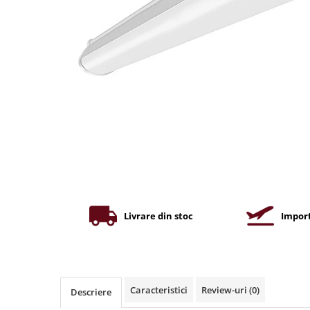
Iluminat industrial
Priza exterior
Iluminat arhitectural
Lampadare
Becuri LED Decor
Lampi de birou
Profil aluminiu
Tub LED
Becuri LED Smart
Becuri LED
Becuri LED cu filament
Corpuri de emergenta
Livrare din stoc
Import
Lustre LED
Uncategorized
Aplica LED
Caracteristici
Review-uri
(0)
Descriere
Profil banda LED