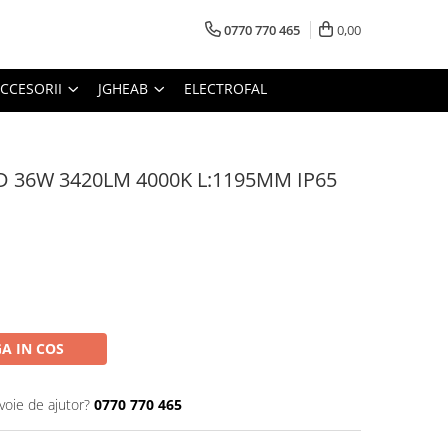
0770 770 465
0,00
CCESORII
JGHEAB
ELECTROFAL
LED 36W 3420LM 4000K L:1195MM IP65
A IN COS
voie de ajutor?
0770 770 465