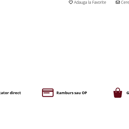
Adauga la Favorite
Cere 
ator direct
Ramburs sau OP
G