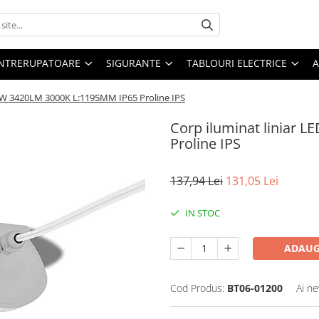
 INTRERUPATOARE
SIGURANTE
TABLOURI ELECTRICE
A
36W 3420LM 3000K L:1195MM IP65 Proline IPS
Corp iluminat liniar 
Proline IPS
137,94 Lei
131,05 Lei
IN STOC
ADAUG
Cod Produs:
BT06-01200
Ai ne