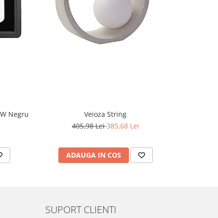
-5%
CW Negru
Veioza String
405,98 Lei
385,68 Lei
2
ADAUGA IN COS
AD
SUPORT CLIENTI