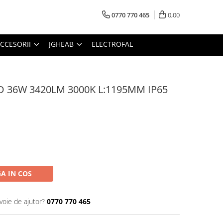
0770 770 465
0,00
CCESORII
JGHEAB
ELECTROFAL
LED 36W 3420LM 3000K L:1195MM IP65
A IN COS
voie de ajutor?
0770 770 465