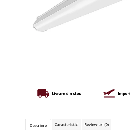
Iluminat industrial
Priza exterior
Iluminat arhitectural
Lampadare
Becuri LED Decor
Lampi de birou
Profil aluminiu
Tub LED
Becuri LED Smart
Becuri LED
Becuri LED cu filament
Corpuri de emergenta
Livrare din stoc
Import
Lustre LED
Uncategorized
Aplica LED
Caracteristici
Review-uri
(0)
Descriere
Profil banda LED