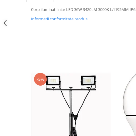
Iluminat festiv
Corp iluminat liniar LED 36W 3420LM 3000K L:1195MM IP65
Fotosenzori si Senzori de miscare
Informatii conformitate produs
Sina Magnetica Slim LIMBO
Iluminat decorativ de Craciun
-5%