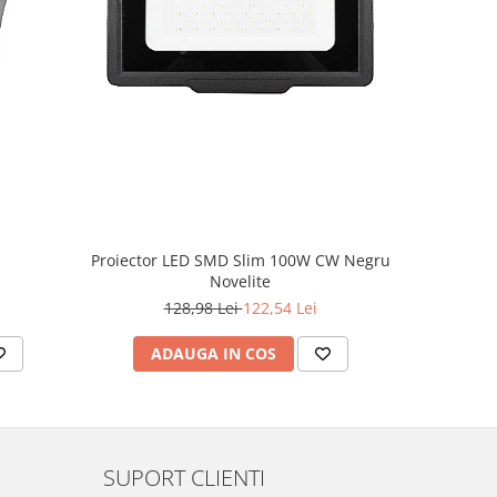
-5%
Proiector LED SMD Slim 100W CW Negru
Novelite
4
128,98 Lei
122,54 Lei
ADAUGA IN COS
AD
SUPORT CLIENTI