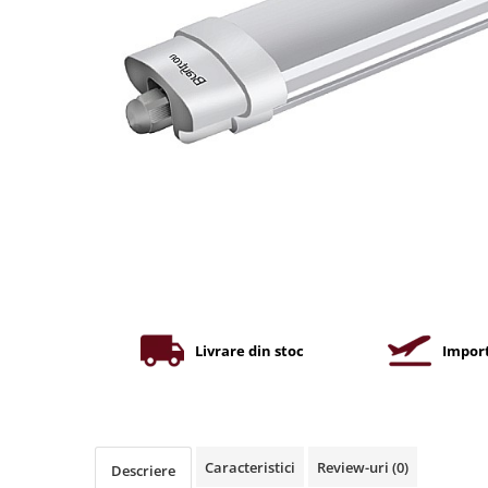
Iluminat industrial
Priza exterior
Iluminat arhitectural
Lampadare
Becuri LED Decor
Lampi de birou
Profil aluminiu
Tub LED
Becuri LED Smart
Becuri LED
Becuri LED cu filament
Corpuri de emergenta
Livrare din stoc
Import
Lustre LED
Uncategorized
Aplica LED
Caracteristici
Review-uri
(0)
Descriere
Profil banda LED