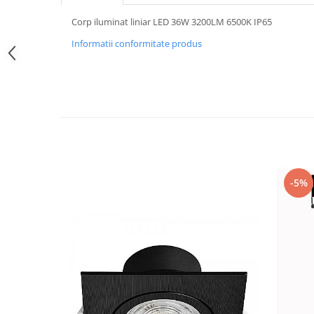
Iluminat festiv
Corp iluminat liniar LED 36W 3200LM 6500K IP65
Fotosenzori si Senzori de miscare
Informatii conformitate produs
Sina Magnetica Slim LIMBO
Iluminat decorativ de Craciun
-5%