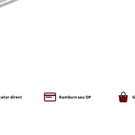
ator direct
Ramburs sau OP
G