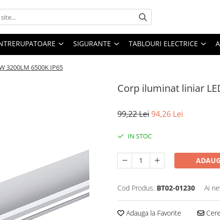
 INTRERUPATOARE
SIGURANTE
TABLOURI ELECTRICE
A
36W 3200LM 6500K IP65
Corp iluminat liniar 
99,22 Lei
94,26 Lei
IN STOC
ADAUG
Cod Produs:
BT02-01230
Ai ne
Adauga la Favorite
Cere 