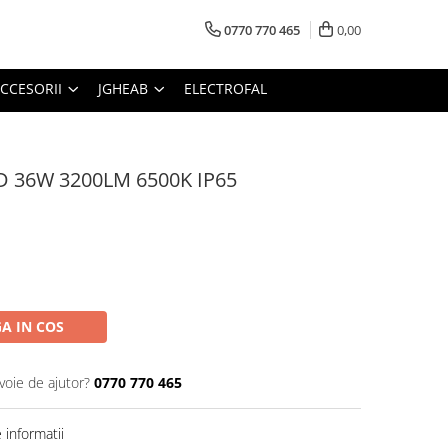
0770 770 465
0,00
CCESORII
JGHEAB
ELECTROFAL
LED 36W 3200LM 6500K IP65
A IN COS
voie de ajutor?
0770 770 465
informatii