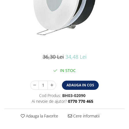
Iluminat industrial
Iluminat arhitectural
Lampadare
Becuri LED Decor
Lampi de birou
Profil aluminiu
Tub LED
36,30 Lei
34,48 Lei
Becuri LED Smart
IN STOC
Becuri LED
Becuri LED cu filament
ADAUGA IN COS
Corpuri de emergenta
Cod Produs:
BH03-02090
Lustre LED
Ai nevoie de ajutor?
0770 770 465
Uncategorized
Adauga la Favorite
Cere informatii
Aplica LED
Profil banda LED