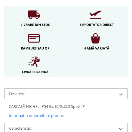
Iluminat festiv
Fotosenzori si Senzori de miscare
Sina Magnetica Slim LIMBO
LIVRARE DIN STOC
IMPORTATOR DIRECT
Iluminat decorativ de Craciun
RAMBURS SAU OP
GAMĂ VARIATĂ
LIVRARE RAPIDĂ
Descriere
CARCASĂ NICHEL IP54 GU10/GU5,3 Spoti-IP
Informatii conformitate produs
Caracteristici