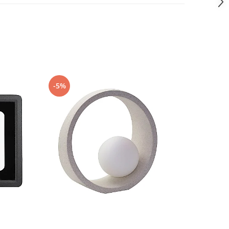
-5%
-5%