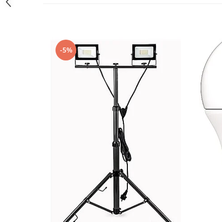
Iluminat festiv
Fotosenzori si Senzori de miscare
Sina Magnetica Slim LIMBO
-5%
Iluminat decorativ de Craciun