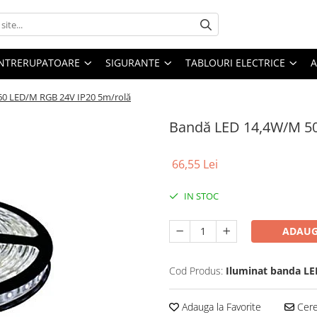
 INTRERUPATOARE
SIGURANTE
TABLOURI ELECTRICE
A
60 LED/M RGB 24V IP20 5m/rolă
Bandă LED 14,4W/M 50
66,55 Lei
IN STOC
ADAUG
Cod Produs:
Iluminat banda LE
Adauga la Favorite
Cere 