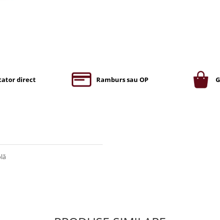
ator direct
Ramburs sau OP
G
lă