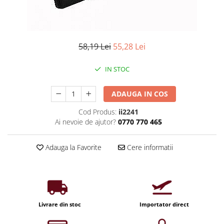
Iluminat industrial
Priza exterior
Iluminat arhitectural
Lampadare
58,19 Lei
55,28 Lei
Becuri LED Decor
Lampi de birou
IN STOC
Profil aluminiu
Tub LED
ADAUGA IN COS
Becuri LED Smart
Cod Produs:
ii2241
Ai nevoie de ajutor?
0770 770 465
Becuri LED
Becuri LED cu filament
Adauga la Favorite
Cere informatii
Corpuri de emergenta
Lustre LED
Uncategorized
Aplica LED
Livrare din stoc
Importator direct
Profil banda LED