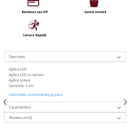
Iluminat festiv
Ramburs sau OP
Gamă variată
Fotosenzori si Senzori de miscare
Sina Magnetica Slim LIMBO
Iluminat decorativ de Craciun
Livrare Rapidă
Descriere
Aplica LED
Aplica LED cu senzor
Aplica solara
Garantie: 2 ani
Informatii conformitate produs
Caracteristici
Review-uri
(0)