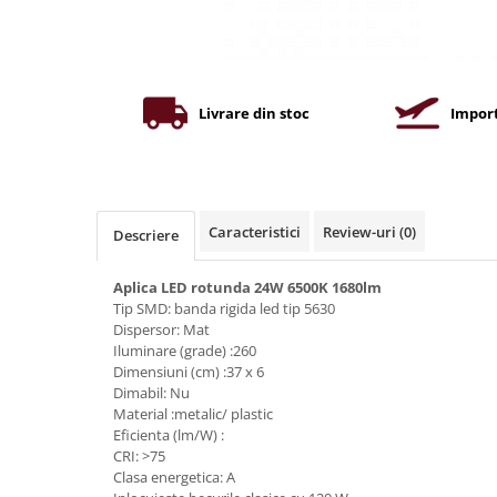
Iluminat industrial
Priza exterior
Iluminat arhitectural
Lampadare
Becuri LED Decor
Livrare din stoc
Import
Lampi de birou
Profil aluminiu
Tub LED
Caracteristici
Review-uri
(0)
Descriere
Becuri LED Smart
Becuri LED
Aplica LED rotunda 24W 6500K 1680lm
Tip SMD: banda rigida led tip 5630
Becuri LED cu filament
Dispersor: Mat
Corpuri de emergenta
Iluminare (grade) :260
Dimensiuni (cm) :37 x 6
Lustre LED
Dimabil: Nu
Uncategorized
Material :metalic/ plastic
Eficienta (lm/W) :
Aplica LED
CRI: >75
Clasa energetica: A
Profil banda LED