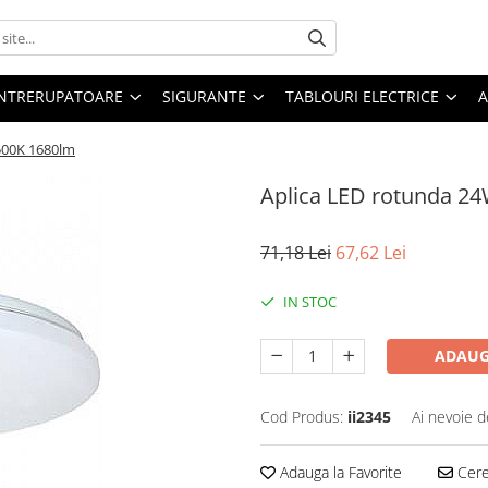
 INTRERUPATOARE
SIGURANTE
TABLOURI ELECTRICE
A
500K 1680lm
Aplica LED rotunda 2
71,18 Lei
67,62 Lei
IN STOC
ADAUG
Cod Produs:
ii2345
Ai nevoie d
Adauga la Favorite
Cere 