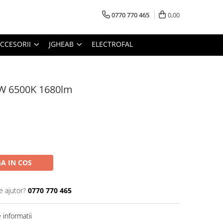
0770 770 465
0,00
CCESORII
JGHEAB
ELECTROFAL
4W 6500K 1680lm
A IN COS
e ajutor?
0770 770 465
informatii