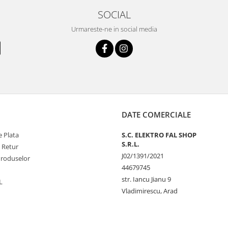
SOCIAL
Urmareste-ne in social media
DATE COMERCIALE
 Plata
S.C. ELEKTRO FAL SHOP
S.R.L.
e Retur
J02/1391/2021
Produselor
44679745
str. Iancu Jianu 9
L
Vladimirescu, Arad