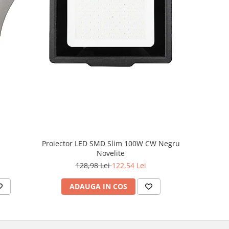
-5%
Proiector LED SMD Slim 100W CW Negru
Novelite
4
128,98 Lei
122,54 Lei
ADAUGA IN COS
AD