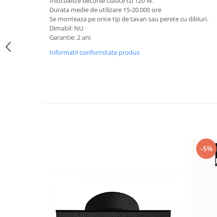
Inlocuieste becurile clasice cu 120 W.
Iluminat festiv
Durata medie de utilizare 15-20.000 ore
Se monteaza pe orice tip de tavan sau perete cu dibluri.
Fotosenzori si Senzori de miscare
Dimabil: NU
Garantie: 2 ani
Sina Magnetica Slim LIMBO
Informatii conformitate produs
Iluminat decorativ de Craciun
-5%