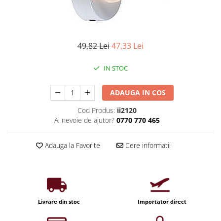
Iluminat industrial
Priza exterior
Iluminat arhitectural
Lampadare
49,82 Lei
47,33 Lei
Becuri LED Decor
Lampi de birou
IN STOC
Profil aluminiu
Tub LED
ADAUGA IN COS
Becuri LED Smart
Cod Produs:
ii2120
Ai nevoie de ajutor?
0770 770 465
Becuri LED
Becuri LED cu filament
Adauga la Favorite
Cere informatii
Corpuri de emergenta
Lustre LED
Uncategorized
Aplica LED
Livrare din stoc
Importator direct
Profil banda LED