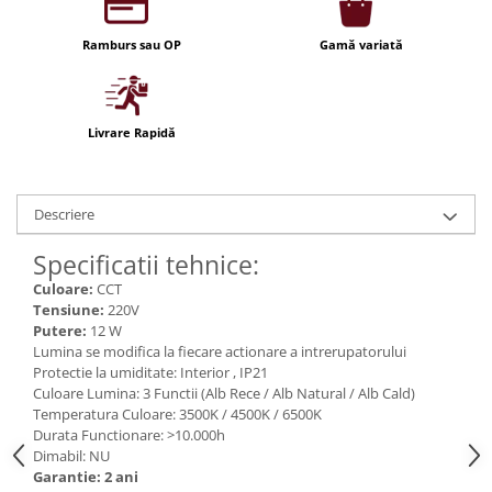
Iluminat festiv
Ramburs sau OP
Gamă variată
Fotosenzori si Senzori de miscare
Sina Magnetica Slim LIMBO
Iluminat decorativ de Craciun
Livrare Rapidă
Descriere
Specificatii tehnice:
Culoare:
CCT
Tensiune:
220V
Putere:
12 W
Lumina se modifica la fiecare actionare a intrerupatorului
Protectie la umiditate: Interior , IP21
Culoare Lumina: 3 Functii (Alb Rece / Alb Natural / Alb Cald)
Temperatura Culoare: 3500K / 4500K / 6500K
Durata Functionare: >10.000h
Dimabil: NU
Garantie: 2 ani