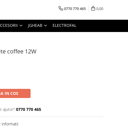
0770 770 465
0,00
CCESORII
JGHEAB
ELECTROFAL
ete coffee 12W
A IN COS
e ajutor?
0770 770 465
informatii