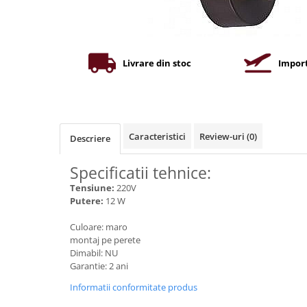
Iluminat industrial
Priza exterior
Iluminat arhitectural
Lampadare
Livrare din stoc
Import
Becuri LED Decor
Lampi de birou
Profil aluminiu
Tub LED
Caracteristici
Review-uri
(0)
Descriere
Becuri LED Smart
Specificatii tehnice:
Becuri LED
Tensiune:
220V
Becuri LED cu filament
Putere:
12 W
Corpuri de emergenta
Culoare: maro
Lustre LED
montaj pe perete
Dimabil: NU
Uncategorized
Garantie: 2 ani
Aplica LED
Informatii conformitate produs
Profil banda LED