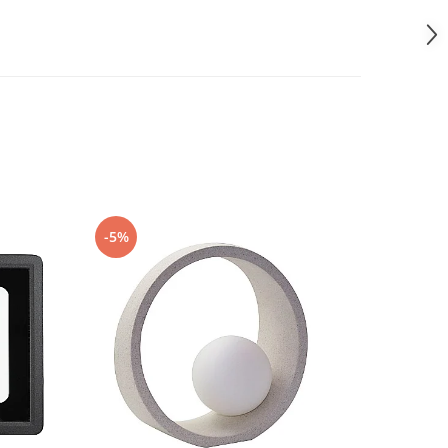
-5%
-5%