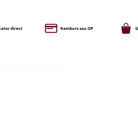
ator direct
Ramburs sau OP
G