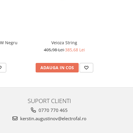
CW Negru
Veioza String
405,98 Lei
385,68 Lei
2
ADAUGA IN COS
AD
SUPORT CLIENTI
0770 770 465
kerstin.augustinov@electrofal.ro