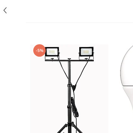
Iluminat festiv
Fotosenzori si Senzori de miscare
Sina Magnetica Slim LIMBO
Iluminat decorativ de Craciun
-5%