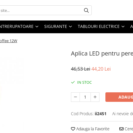
 INTRERUPATOARE
SIGURANTE
TABLOURI ELECTRICE
A
coffee 12W
Aplica LED pentru per
46,53 Lei
44,20 Lei
IN STOC
ADAUG
Cod Produs:
ii2451
Ai nevoie d
Adauga la Favorite
Cere 