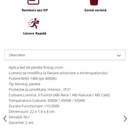
Iluminat festiv
Ramburs sau OP
Gamă variată
Fotosenzori si Senzori de miscare
Sina Magnetica Slim LIMBO
Iluminat decorativ de Craciun
Livrare Rapidă
Descriere
Aplica led de perete finisaj crom
Lumina se modifica la fiecare actionare a intrerupatorului
Putere:MAX 14W (pe 4000K)
Tip Montaj: perete
Protectie la umiditate: Interior , IP21
Culoare Lumina: 3 Functii (Alb Rece / Alb Natural / Alb Cald)
Temperatura Culoare: 3500K / 4500K / 6500K
Durata Functionare: >10.000h
Dimensiuni: 22 x 1.9 x 8 cm
Dimabil: NU
Garantie: 2 ani