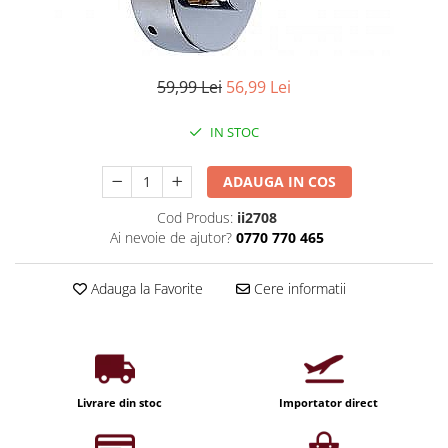
Iluminat industrial
Priza exterior
Iluminat arhitectural
Lampadare
59,99 Lei
56,99 Lei
Becuri LED Decor
Lampi de birou
IN STOC
Profil aluminiu
ADAUGA IN COS
Tub LED
Becuri LED Smart
Cod Produs:
ii2708
Ai nevoie de ajutor?
0770 770 465
Becuri LED
Becuri LED cu filament
Adauga la Favorite
Cere informatii
Corpuri de emergenta
Lustre LED
Uncategorized
Aplica LED
Livrare din stoc
Importator direct
Profil banda LED