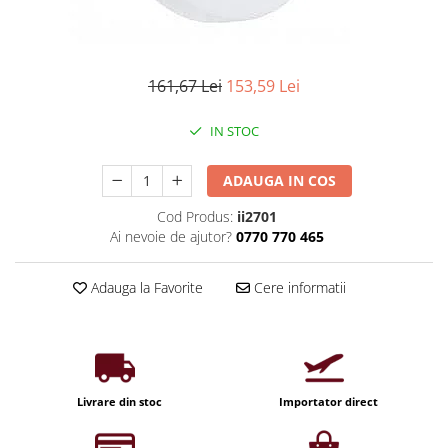
Iluminat industrial
Priza exterior
Iluminat arhitectural
Lampadare
161,67 Lei
153,59 Lei
Becuri LED Decor
Lampi de birou
IN STOC
Profil aluminiu
ADAUGA IN COS
Tub LED
Cod Produs:
ii2701
Becuri LED Smart
Ai nevoie de ajutor?
0770 770 465
Becuri LED
Becuri LED cu filament
Adauga la Favorite
Cere informatii
Corpuri de emergenta
Lustre LED
Uncategorized
Aplica LED
Livrare din stoc
Importator direct
Profil banda LED