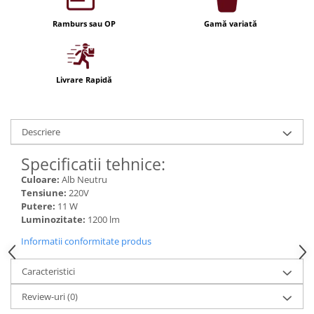
Iluminat festiv
Ramburs sau OP
Gamă variată
Fotosenzori si Senzori de miscare
Sina Magnetica Slim LIMBO
Iluminat decorativ de Craciun
Livrare Rapidă
Descriere
Specificatii tehnice:
Culoare:
Alb Neutru
Tensiune:
220V
Putere:
11 W
Luminozitate:
1200 lm
Informatii conformitate produs
Caracteristici
Review-uri
(0)