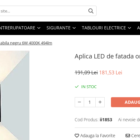
 INTRERUPATOARE
SIGURANTE
TABLOURI ELECTRICE
A
ntabila negru 6W 4000K 494lm
Aplica LED de fatada 
191,09 Lei
181,53 Lei
IN STOC
ADAUG
Cod Produs:
ii1853
Ai nevoie d
Adauga la Favorite
Cere 