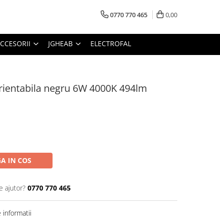
0770 770 465
0,00
CCESORII
JGHEAB
ELECTROFAL
orientabila negru 6W 4000K 494lm
A IN COS
e ajutor?
0770 770 465
informatii