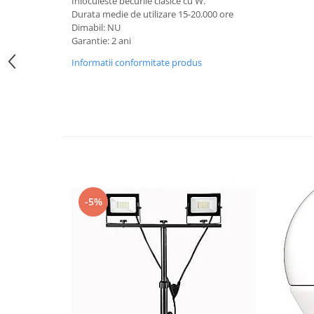
Inlocuieste becurile clasice cu W.
Iluminat festiv
Durata medie de utilizare 15-20.000 ore
Dimabil: NU
Fotosenzori si Senzori de miscare
Garantie: 2 ani
Sina Magnetica Slim LIMBO
Informatii conformitate produs
Iluminat decorativ de Craciun
-5%