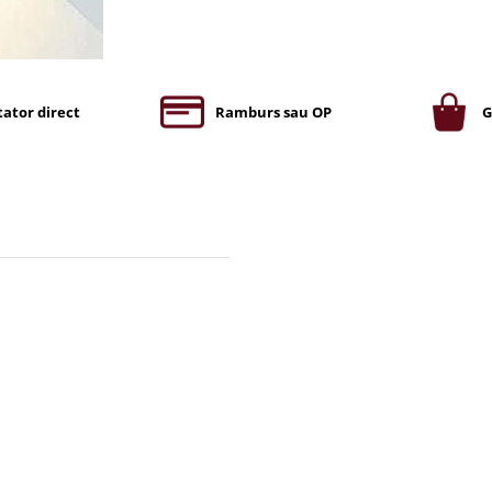
ator direct
Ramburs sau OP
G