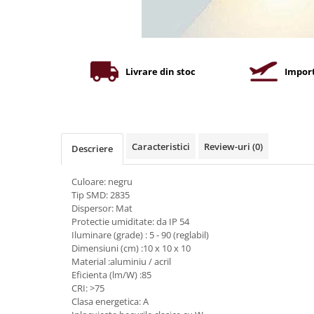
Iluminat industrial
Priza exterior
Iluminat arhitectural
Lampadare
Becuri LED Decor
Livrare din stoc
Import
Lampi de birou
Profil aluminiu
Tub LED
Caracteristici
Review-uri
(0)
Descriere
Becuri LED Smart
Becuri LED
Culoare: negru
Tip SMD: 2835
Becuri LED cu filament
Dispersor: Mat
Corpuri de emergenta
Protectie umiditate: da IP 54
Iluminare (grade) : 5 - 90 (reglabil)
Lustre LED
Dimensiuni (cm) :10 x 10 x 10
Uncategorized
Material :aluminiu / acril
Eficienta (lm/W) :85
Aplica LED
CRI: >75
Clasa energetica: A
Profil banda LED