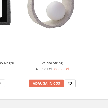
-5%
CW Negru
Veioza String
405,98 Lei
385,68 Lei
2
ADAUGA IN COS
AD