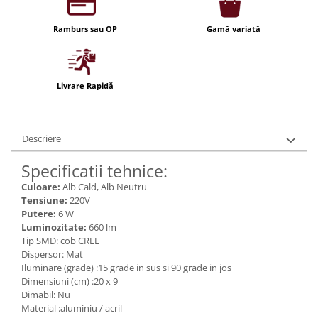
Iluminat festiv
Ramburs sau OP
Gamă variată
Fotosenzori si Senzori de miscare
Sina Magnetica Slim LIMBO
Iluminat decorativ de Craciun
Livrare Rapidă
Descriere
Specificatii tehnice:
Culoare:
Alb Cald, Alb Neutru
Tensiune:
220V
Putere:
6 W
Luminozitate:
660 lm
Tip SMD: cob CREE
Dispersor: Mat
Iluminare (grade) :15 grade in sus si 90 grade in jos
Dimensiuni (cm) :20 x 9
Dimabil: Nu
Material :aluminiu / acril