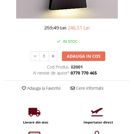
Iluminat industrial
Priza exterior
Iluminat arhitectural
Lampadare
259,49 Lei
246,51 Lei
Becuri LED Decor
Lampi de birou
IN STOC
Profil aluminiu
Tub LED
ADAUGA IN COS
Becuri LED Smart
Cod Produs:
ii2001
Ai nevoie de ajutor?
0770 770 465
Becuri LED
Becuri LED cu filament
Adauga la Favorite
Cere informatii
Corpuri de emergenta
Lustre LED
Uncategorized
Aplica LED
Livrare din stoc
Importator direct
Profil banda LED