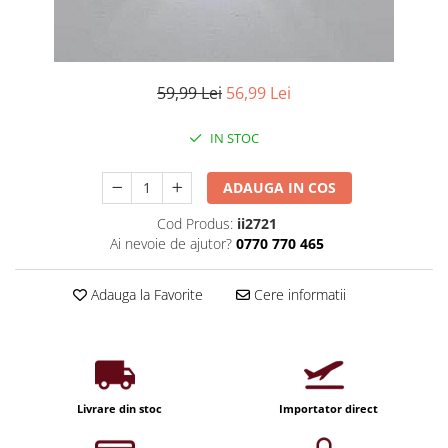
Iluminat industrial
Priza exterior
Iluminat arhitectural
Lampadare
59,99 Lei
56,99 Lei
Becuri LED Decor
Lampi de birou
IN STOC
Profil aluminiu
Tub LED
ADAUGA IN COS
Becuri LED Smart
Cod Produs:
ii2721
Ai nevoie de ajutor?
0770 770 465
Becuri LED
Becuri LED cu filament
Adauga la Favorite
Cere informatii
Corpuri de emergenta
Lustre LED
Uncategorized
Aplica LED
Livrare din stoc
Importator direct
Profil banda LED