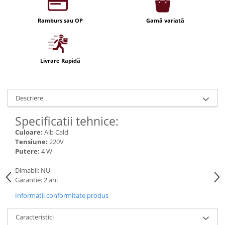
Iluminat festiv
Ramburs sau OP
Gamă variată
Fotosenzori si Senzori de miscare
Sina Magnetica Slim LIMBO
Iluminat decorativ de Craciun
Livrare Rapidă
Descriere
Specificatii tehnice:
Culoare:
Alb Cald
Tensiune:
220V
Putere:
4 W
Dimabil: NU
Garantie: 2 ani
Informatii conformitate produs
Caracteristici