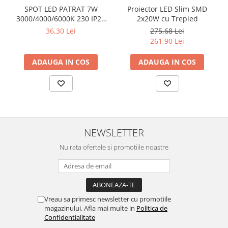
SPOT LED PATRAT 7W
Proiector LED Slim SMD
3000/4000/6000K 230 IP20
2x20W cu Trepied
NEGRU ROTABIL
36,30 Lei
275,68 Lei
261,90 Lei
ADAUGA IN COS
ADAUGA IN COS
NEWSLETTER
Nu rata ofertele si promotiile noastre
Vreau sa primesc newsletter cu promotiile
magazinului. Afla mai multe in
Politica de
Confidentialitate