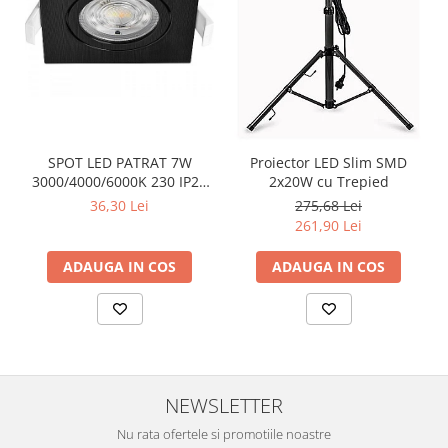
SPOT LED PATRAT 7W
Proiector LED Slim SMD
3000/4000/6000K 230 IP20
2x20W cu Trepied
NEGRU ROTABIL
36,30 Lei
275,68 Lei
261,90 Lei
ADAUGA IN COS
ADAUGA IN COS
NEWSLETTER
Nu rata ofertele si promotiile noastre