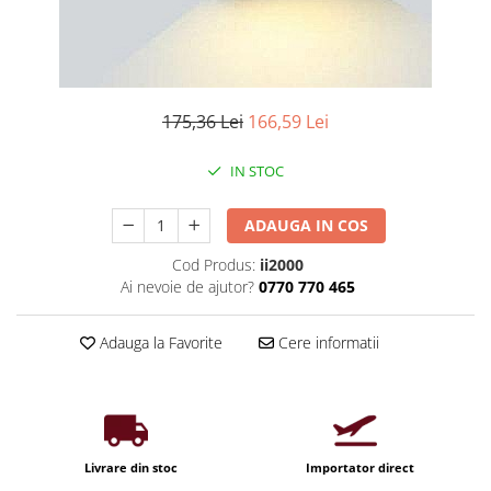
Iluminat industrial
Priza exterior
Iluminat arhitectural
Lampadare
Becuri LED Decor
175,36 Lei
166,59 Lei
Lampi de birou
Profil aluminiu
IN STOC
Tub LED
ADAUGA IN COS
Becuri LED Smart
Cod Produs:
ii2000
Becuri LED
Ai nevoie de ajutor?
0770 770 465
Becuri LED cu filament
Corpuri de emergenta
Adauga la Favorite
Cere informatii
Lustre LED
Uncategorized
Aplica LED
Livrare din stoc
Importator direct
Profil banda LED