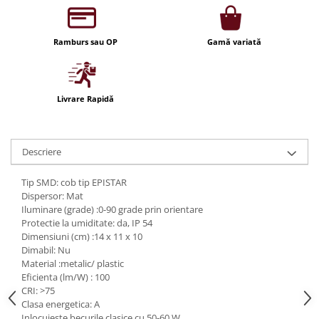
Iluminat festiv
Fotosenzori si Senzori de miscare
Ramburs sau OP
Gamă variată
Sina Magnetica Slim LIMBO
Iluminat decorativ de Craciun
Livrare Rapidă
Descriere
Tip SMD: cob tip EPISTAR
Dispersor: Mat
Iluminare (grade) :0-90 grade prin orientare
Protectie la umiditate: da, IP 54
Dimensiuni (cm) :14 x 11 x 10
Dimabil: Nu
Material :metalic/ plastic
Eficienta (lm/W) : 100
CRI: >75
Clasa energetica: A
Inlocuieste becurile clasice cu 50-60 W.