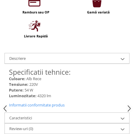
Iluminat festiv
Ramburs sau OP
Gamă variată
Fotosenzori si Senzori de miscare
Sina Magnetica Slim LIMBO
Iluminat decorativ de Craciun
Livrare Rapidă
Descriere
Specificatii tehnice:
Culoare:
Alb Rece
Tensiune:
220V
Putere:
54 W
Luminozitate:
4320 lm
Informatii conformitate produs
Caracteristici
Review-uri
(0)