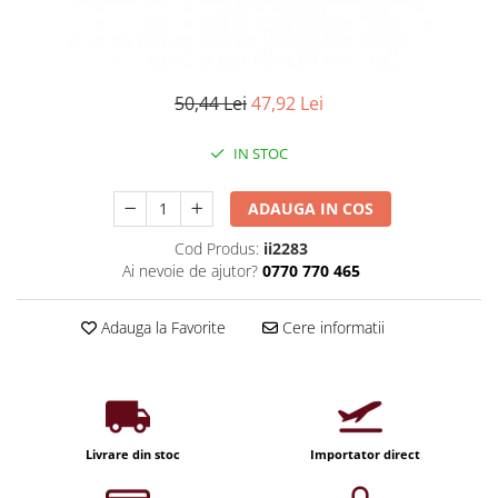
Iluminat industrial
Priza exterior
Iluminat arhitectural
Lampadare
50,44 Lei
47,92 Lei
Becuri LED Decor
Lampi de birou
IN STOC
Profil aluminiu
Tub LED
ADAUGA IN COS
Becuri LED Smart
Cod Produs:
ii2283
Ai nevoie de ajutor?
0770 770 465
Becuri LED
Becuri LED cu filament
Adauga la Favorite
Cere informatii
Corpuri de emergenta
Lustre LED
Uncategorized
Aplica LED
Livrare din stoc
Importator direct
Profil banda LED