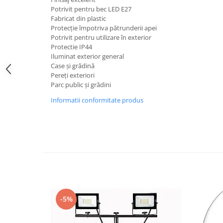
Iluminat festiv
Potrivit pentru bec LED E27
Fabricat din plastic
Fotosenzori si Senzori de miscare
Protecție împotriva pătrunderii apei
Potrivit pentru utilizare în exterior
Sina Magnetica Slim LIMBO
Protectie IP44
Iluminat decorativ de Craciun
Iluminat exterior general
Case și grădină
Pereți exteriori
Parc public și grădini
Informatii conformitate produs
-5%