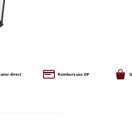
ator direct
Ramburs sau OP
G