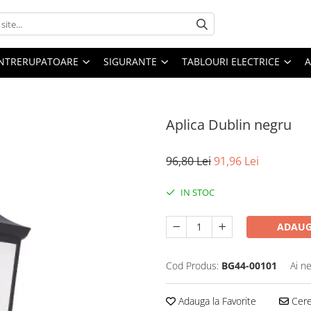
 INTRERUPATOARE
SIGURANTE
TABLOURI ELECTRICE
A
Aplica Dublin negru
96,80 Lei
91,96 Lei
IN STOC
ADAUG
Cod Produs:
BG44-00101
Ai n
Adauga la Favorite
Cere 