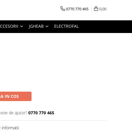
0770 770 465
0,00
CCESORII
JGHEAB
ELECTROFAL
A IN COS
evoie de ajutor?
0770 770 465
informatii