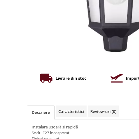
Iluminat industrial
Priza exterior
Iluminat arhitectural
Lampadare
Becuri LED Decor
Lampi de birou
Profil aluminiu
Tub LED
Becuri LED Smart
Becuri LED
Livrare din stoc
Import
Becuri LED cu filament
Corpuri de emergenta
Lustre LED
Caracteristici
Review-uri
(0)
Descriere
Uncategorized
Aplica LED
Instalare ușoară și rapidă
Soclu E27 încorporat
Profil banda LED
Finisaj excelent