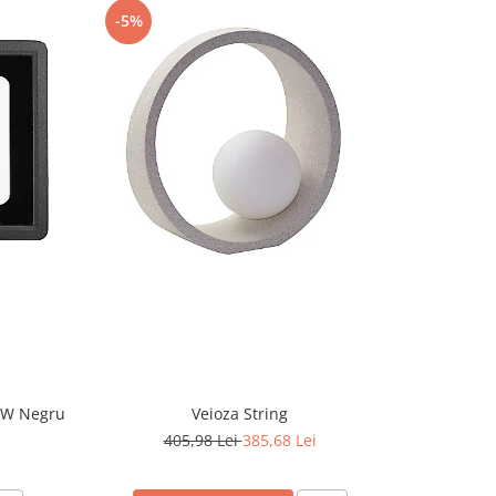
-5%
-5%
CW Negru
Veioza String
405,98 Lei
385,68 Lei
2