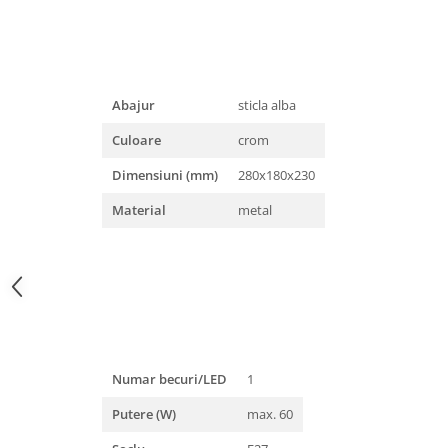
Iluminat festiv
Fotosenzori si Senzori de miscare
Sina Magnetica Slim LIMBO
Abajur
sticla alba
Iluminat decorativ de Craciun
Culoare
crom
Dimensiuni (mm)
280x180x230
Material
metal
Numar becuri/LED
1
Putere (W)
max. 60