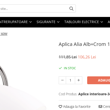
 INTRERUPATOARE
SIGURANTE
TABLOURI ELECTRICE
A
7 60W
Aplica Alia Alb+Crom 
111,85 Lei
106,26 Lei
IN STOC
ADAUG
Cod Produs:
Aplice interioare-
Adauga la Favorite
Cere 