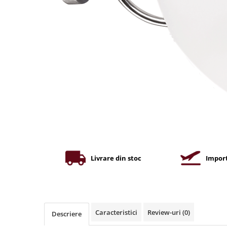
Iluminat industrial
Priza exterior
Iluminat arhitectural
Lampadare
Becuri LED Decor
Lampi de birou
Profil aluminiu
Tub LED
Becuri LED Smart
Becuri LED
Becuri LED cu filament
Corpuri de emergenta
Livrare din stoc
Import
Lustre LED
Uncategorized
Aplica LED
Caracteristici
Review-uri
(0)
Descriere
Profil banda LED