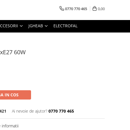
0770 770 465
0,00
CCESORII
JGHEAB
ELECTROFAL
1xE27 60W
A IN COS
3421
Ai nevoie de ajutor?
0770 770 465
informatii