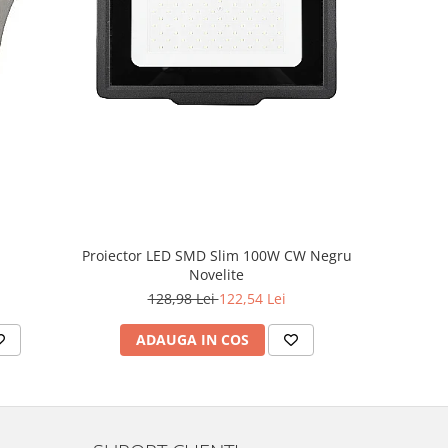
-5%
Proiector LED SMD Slim 100W CW Negru
Novelite
4
128,98 Lei
122,54 Lei
ADAUGA IN COS
AD