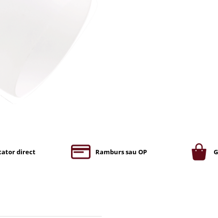
ator direct
Ramburs sau OP
G