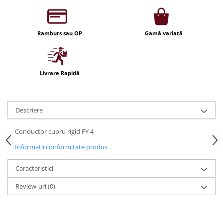
Iluminat festiv
Fotosenzori si Senzori de miscare
Ramburs sau OP
Gamă variată
Sina Magnetica Slim LIMBO
Iluminat decorativ de Craciun
Livrare Rapidă
Descriere
Conductor cupru rigid FY 4
Informatii conformitate produs
Caracteristici
Review-uri
(0)