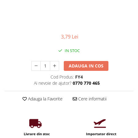
Iluminat industrial
Priza exterior
Iluminat arhitectural
Lampadare
Becuri LED Decor
3,79 Lei
Lampi de birou
Profil aluminiu
IN STOC
Tub LED
ADAUGA IN COS
Becuri LED Smart
Becuri LED
Cod Produs:
FY4
Ai nevoie de ajutor?
0770 770 465
Becuri LED cu filament
Corpuri de emergenta
Adauga la Favorite
Cere informatii
Lustre LED
Uncategorized
Aplica LED
Profil banda LED
Livrare din stoc
Importator direct