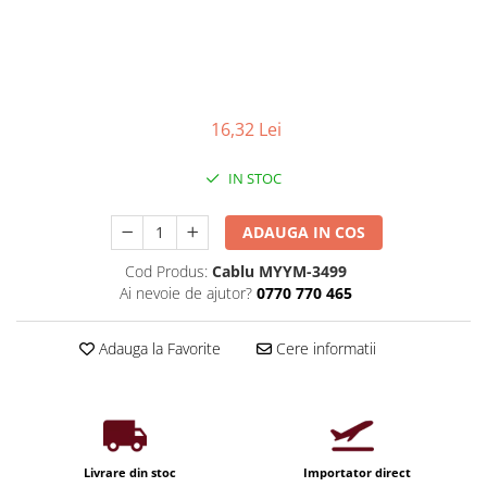
Iluminat industrial
Priza exterior
Iluminat arhitectural
Lampadare
Becuri LED Decor
16,32 Lei
Lampi de birou
Profil aluminiu
IN STOC
Tub LED
ADAUGA IN COS
Becuri LED Smart
Becuri LED
Cod Produs:
Cablu MYYM-3499
Ai nevoie de ajutor?
0770 770 465
Becuri LED cu filament
Corpuri de emergenta
Adauga la Favorite
Cere informatii
Lustre LED
Uncategorized
Aplica LED
Profil banda LED
Livrare din stoc
Importator direct