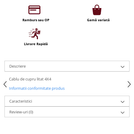
Iluminat festiv
Fotosenzori si Senzori de miscare
Ramburs sau OP
Gamă variată
Sina Magnetica Slim LIMBO
Iluminat decorativ de Craciun
Livrare Rapidă
Descriere
Cablu de cupru litat 4X4
Informatii conformitate produs
Caracteristici
Review-uri
(0)