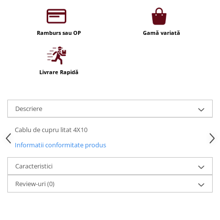
Iluminat festiv
Fotosenzori si Senzori de miscare
Ramburs sau OP
Gamă variată
Sina Magnetica Slim LIMBO
Iluminat decorativ de Craciun
Livrare Rapidă
Descriere
Cablu de cupru litat 4X10
Informatii conformitate produs
Caracteristici
Review-uri
(0)