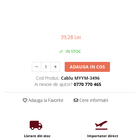
Iluminat industrial
Priza exterior
Iluminat arhitectural
Lampadare
Becuri LED Decor
39,28 Lei
Lampi de birou
Profil aluminiu
IN STOC
Tub LED
ADAUGA IN COS
Becuri LED Smart
Becuri LED
Cod Produs:
Cablu MYYM-3496
Ai nevoie de ajutor?
0770 770 465
Becuri LED cu filament
Corpuri de emergenta
Adauga la Favorite
Cere informatii
Lustre LED
Uncategorized
Aplica LED
Profil banda LED
Livrare din stoc
Importator direct