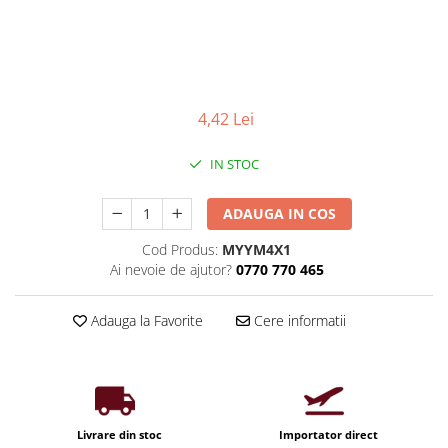
Iluminat industrial
Priza exterior
Iluminat arhitectural
Lampadare
Becuri LED Decor
4,42 Lei
Lampi de birou
Profil aluminiu
IN STOC
Tub LED
ADAUGA IN COS
Becuri LED Smart
Becuri LED
Cod Produs:
MYYM4X1
Ai nevoie de ajutor?
0770 770 465
Becuri LED cu filament
Corpuri de emergenta
Adauga la Favorite
Cere informatii
Lustre LED
Uncategorized
Aplica LED
Profil banda LED
Livrare din stoc
Importator direct