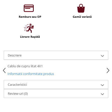
Iluminat festiv
Fotosenzori si Senzori de miscare
Ramburs sau OP
Gamă variată
Sina Magnetica Slim LIMBO
Iluminat decorativ de Craciun
Livrare Rapidă
Descriere
Cablu de cupru litat 4X1
Informatii conformitate produs
Caracteristici
Review-uri
(0)