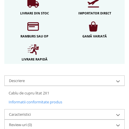
Iluminat festiv
LIVRARE DIN STOC
IMPORTATOR DIRECT
Fotosenzori si Senzori de miscare
Sina Magnetica Slim LIMBO
Iluminat decorativ de Craciun
RAMBURS SAU OP
GAMĂ VARIATĂ
LIVRARE RAPIDĂ
Descriere
Cablu de cupru litat 2X1
Informatii conformitate produs
Caracteristici
Review-uri
(0)