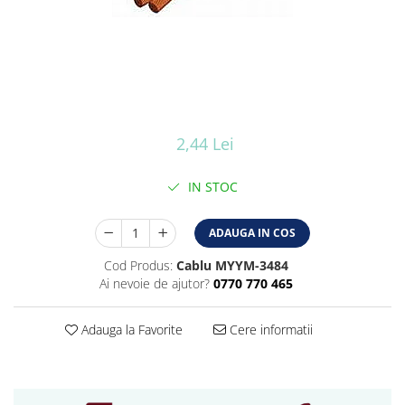
Iluminat industrial
Iluminat arhitectural
Lampadare
Becuri LED Decor
Lampi de birou
Profil aluminiu
2,44 Lei
Tub LED
IN STOC
Becuri LED Smart
Becuri LED
ADAUGA IN COS
Becuri LED cu filament
Cod Produs:
Cablu MYYM-3484
Corpuri de emergenta
Ai nevoie de ajutor?
0770 770 465
Lustre LED
Adauga la Favorite
Cere informatii
Uncategorized
Aplica LED
Profil banda LED