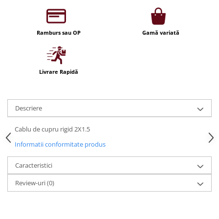
Iluminat festiv
Fotosenzori si Senzori de miscare
Ramburs sau OP
Gamă variată
Sina Magnetica Slim LIMBO
Iluminat decorativ de Craciun
Livrare Rapidă
Descriere
Cablu de cupru rigid 2X1.5
Informatii conformitate produs
Caracteristici
Review-uri
(0)