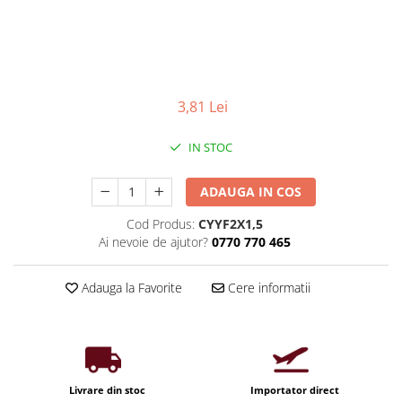
Iluminat industrial
Priza exterior
Iluminat arhitectural
Lampadare
Becuri LED Decor
3,81 Lei
Lampi de birou
Profil aluminiu
IN STOC
Tub LED
ADAUGA IN COS
Becuri LED Smart
Becuri LED
Cod Produs:
CYYF2X1,5
Ai nevoie de ajutor?
0770 770 465
Becuri LED cu filament
Corpuri de emergenta
Adauga la Favorite
Cere informatii
Lustre LED
Uncategorized
Aplica LED
Profil banda LED
Livrare din stoc
Importator direct