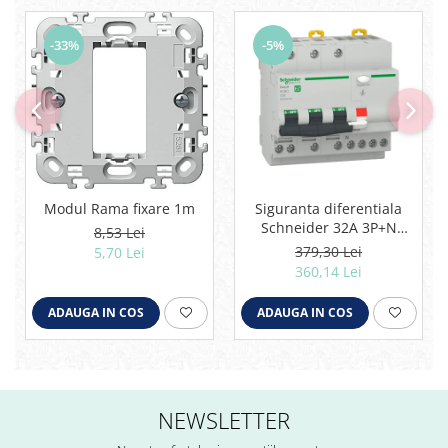
-33%
-5%
Modul Rama fixare 1m
Siguranta diferentiala
Schneider 32A 3P+N
8,53 Lei
30mA curba C tipAC 4,5kA
379,30 Lei
5,70 Lei
RCBO Easy9 EZ9D32732
360,14 Lei
ADAUGA IN COS
ADAUGA IN COS
NEWSLETTER