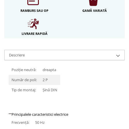
Iluminat festiv
RAMBURS SAU OP
GAMĂ VARIATĂ
Fotosenzori si Senzori de miscare
Sina Magnetica Slim LIMBO
Iluminat decorativ de Craciun
LIVRARE RAPIDĂ
Descriere
Poziție neutră:
dreapta
Număr de poli:
2 P
Tip de montaj:
Şină DIN
Principalele caracteristici electrice
Frecvenţă:
50 Hz