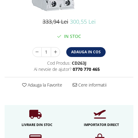
Iluminat industrial
Iluminat arhitectural
Lampadare
333,94 Lei
300,55 Lei
Becuri LED Decor
IN STOC
Lampi de birou
Profil aluminiu
ADAUGA IN COS
Tub LED
Cod Produs:
CD263J
Becuri LED Smart
Ai nevoie de ajutor?
0770 770 465
Becuri LED
Adauga la Favorite
Cere informatii
Becuri LED cu filament
Corpuri de emergenta
Lustre LED
Uncategorized
Aplica LED
LIVRARE DIN STOC
IMPORTATOR DIRECT
Profil banda LED