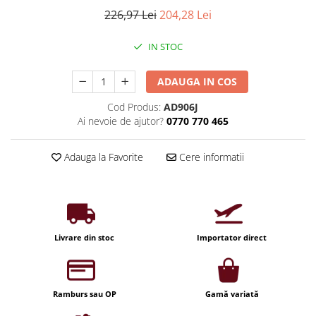
Iluminat industrial
Priza exterior
226,97 Lei
204,28 Lei
Iluminat arhitectural
Lampadare
IN STOC
Becuri LED Decor
ADAUGA IN COS
Lampi de birou
Cod Produs:
AD906J
Profil aluminiu
Ai nevoie de ajutor?
0770 770 465
Tub LED
Becuri LED Smart
Adauga la Favorite
Cere informatii
Becuri LED
Becuri LED cu filament
Corpuri de emergenta
Livrare din stoc
Importator direct
Lustre LED
Uncategorized
Aplica LED
Ramburs sau OP
Gamă variată
Profil banda LED