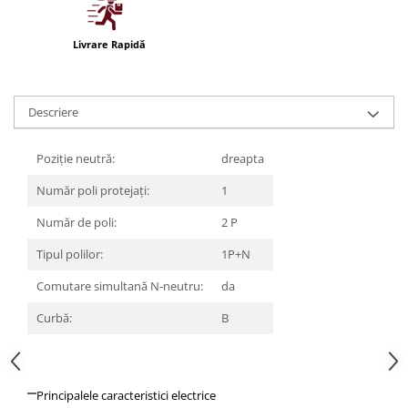
Iluminat festiv
Fotosenzori si Senzori de miscare
Livrare Rapidă
Sina Magnetica Slim LIMBO
Iluminat decorativ de Craciun
Descriere
Poziție neutră:
dreapta
Număr poli protejați:
1
Număr de poli:
2 P
Tipul polilor:
1P+N
Comutare simultană N-neutru:
da
Curbă:
B
Principalele caracteristici electrice