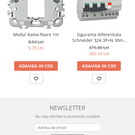
Modul Rama fixare 1m
Siguranta diferentiala
Schneider 32A 3P+N 30mA
8,53 Lei
curba C tipAC 4,5kA RCBO
379,30 Lei
5,70 Lei
Easy9 EZ9D32732
360,14 Lei
ADAUGA IN COS
ADAUGA IN COS
NEWSLETTER
Nu rata ofertele si promotiile noastre