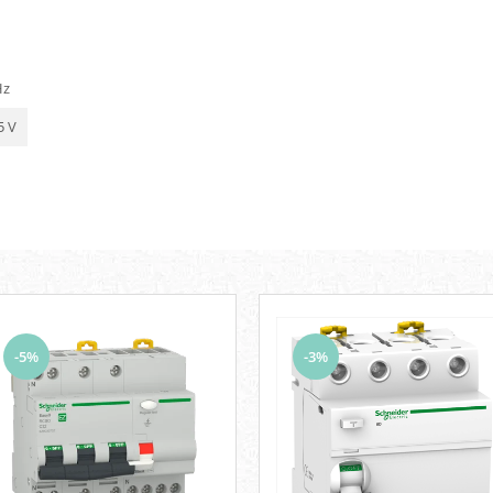
Hz
5 V
-5%
-3%