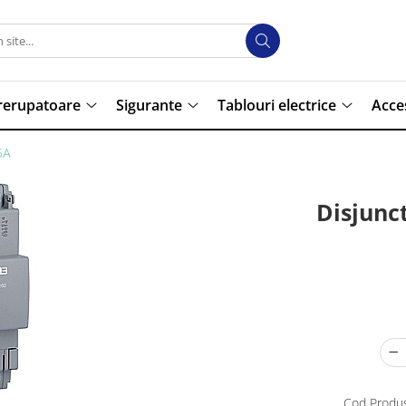
trerupatoare
Sigurante
Tablouri electrice
Acce
6A
Disjunc
Cod Produs