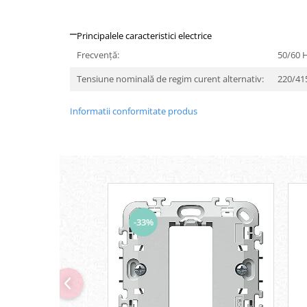
Iluminat festiv
Fotosenzori si Senzori de miscare
Principalele caracteristici electrice
Sina Magnetica Slim LIMBO
Frecvenţă:
50/60 
Iluminat decorativ de Craciun
Tensiune nominală de regim curent alternativ:
220/41
Informatii conformitate produs
-33%