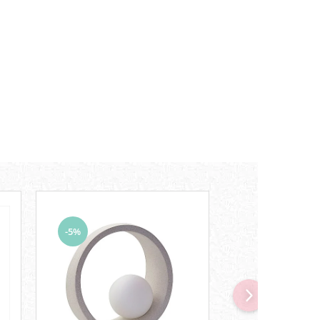
-5%
-5%