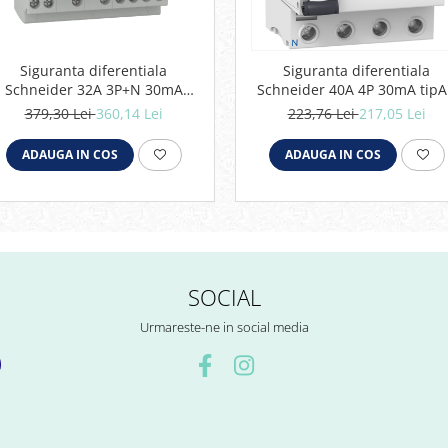
Siguranta diferentiala
Siguranta diferentiala
Schneider 32A 3P+N 30mA
Schneider 40A 4P 30mA tip
curba C tipAC 4,5kA RCBO
RCCB iid Acti9 A9R41440
379,30 Lei
360,14 Lei
223,76 Lei
217,05 Lei
Easy9 EZ9D32732
ADAUGA IN COS
ADAUGA IN COS
SOCIAL
Urmareste-ne in social media