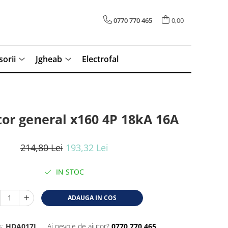
0770 770 465
0,00
sorii
Jgheab
Electrofal
tor general x160 4P 18kA 16A
214,80 Lei
193,32 Lei
IN STOC
ADAUGA IN COS
:
HDA017L
Ai nevoie de ajutor?
0770 770 465