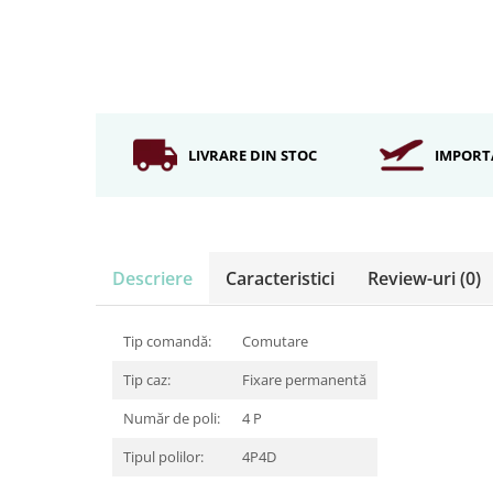
Iluminat industrial
Iluminat arhitectural
Lampadare
Becuri LED Decor
Lampi de birou
LIVRARE DIN STOC
IMPORT
Profil aluminiu
Tub LED
Becuri LED Smart
Becuri LED
Descriere
Caracteristici
Review-uri
(0)
Becuri LED cu filament
Corpuri de emergenta
Tip comandă:
Comutare
Lustre LED
Tip caz:
Fixare permanentă
Uncategorized
Număr de poli:
4 P
Aplica LED
Tipul polilor:
4P4D
Profil banda LED