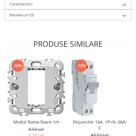
Caracteristici
Review-uri
(0)
PRODUSE SIMILARE
-33%
-12%
Modul Rama fixare 1m
Disjunctor 16A, 1P+N, 6kA,
C
8,53 Lei
43,52 Lei
5,70 Lei