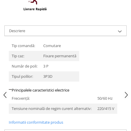
Iluminat festiv
Livrare Rapidă
Fotosenzori si Senzori de miscare
Sina Magnetica Slim LIMBO
Descriere
Iluminat decorativ de Craciun
Tip comandă:
Comutare
Tip caz:
Fixare permanentă
Număr de poli:
3 P
Tipul polilor:
3P3D
Principalele caracteristici electrice
Frecvenţă:
50/60 Hz
Tensiune nominală de regim curent alternativ:
220/415 V
Informatii conformitate produs