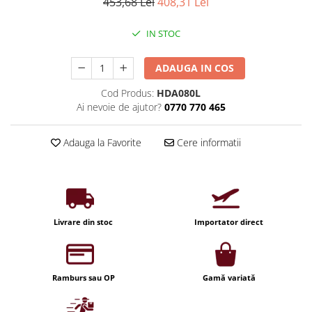
Iluminat industrial
453,68 Lei
408,31 Lei
Priza exterior
Iluminat arhitectural
IN STOC
Lampadare
Becuri LED Decor
ADAUGA IN COS
Lampi de birou
Cod Produs:
HDA080L
Ai nevoie de ajutor?
0770 770 465
Profil aluminiu
Tub LED
Adauga la Favorite
Cere informatii
Becuri LED Smart
Becuri LED
Becuri LED cu filament
Corpuri de emergenta
Livrare din stoc
Importator direct
Lustre LED
Uncategorized
Ramburs sau OP
Gamă variată
Aplica LED
Profil banda LED