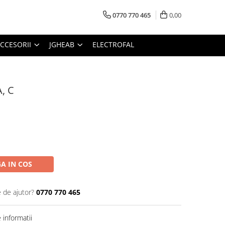
0770 770 465
0,00
CCESORII
JGHEAB
ELECTROFAL
A, C
A IN COS
e de ajutor?
0770 770 465
informatii