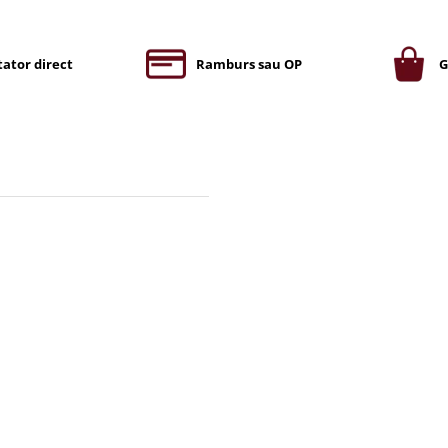
ator direct
Ramburs sau OP
G