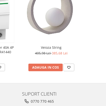
-5%
er 40A 4P
Veioza String
9R41440
405,98 Lei
385,68 Lei
2
ADAUGA IN COS
AD
SUPORT CLIENTI
0770 770 465