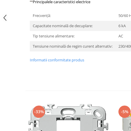
Principalele caracteristici electrice
Iluminat festiv
Fotosenzori si Senzori de miscare
Frecvenţă:
50/60 
Sina Magnetica Slim LIMBO
Capacitate nominală de decuplare:
6 kA
Iluminat decorativ de Craciun
Tip tensiune alimentare:
AC
Tensiune nominală de regim curent alternativ:
230/40
Informatii conformitate produs
-33%
-5%