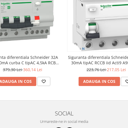
nta diferentiala Schneider 32A
Siguranta diferentiala Schneid
0mA curba C tipAC 4,5kA RCBO
30mA tipAC RCCB iid Acti9 A
Easy9 EZ9D32732
379,30 Lei
360,14 Lei
223,76 Lei
217,05 Lei
ADAUGA IN COS
ADAUGA IN COS
SOCIAL
Urmareste-ne in social media