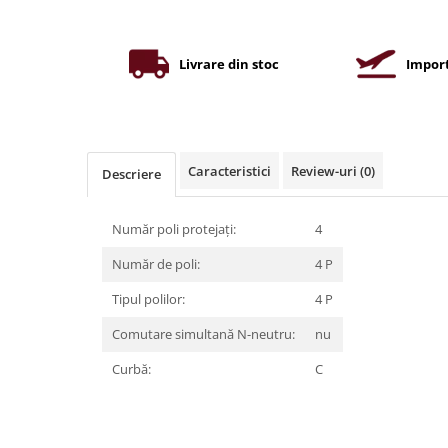
Iluminat industrial
Priza exterior
Iluminat arhitectural
Lampadare
Livrare din stoc
Import
Becuri LED Decor
Lampi de birou
Profil aluminiu
Caracteristici
Review-uri
(0)
Descriere
Tub LED
Becuri LED Smart
Număr poli protejați:
4
Becuri LED
Număr de poli:
4 P
Becuri LED cu filament
Tipul polilor:
4 P
Corpuri de emergenta
Comutare simultană N-neutru:
nu
Lustre LED
Curbă:
C
Uncategorized
Aplica LED
Profil banda LED