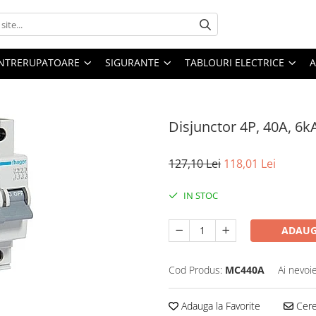
 INTRERUPATOARE
SIGURANTE
TABLOURI ELECTRICE
A
Disjunctor 4P, 40A, 6k
127,10 Lei
118,01 Lei
IN STOC
ADAUG
Cod Produs:
MC440A
Ai nevoi
Adauga la Favorite
Cere 