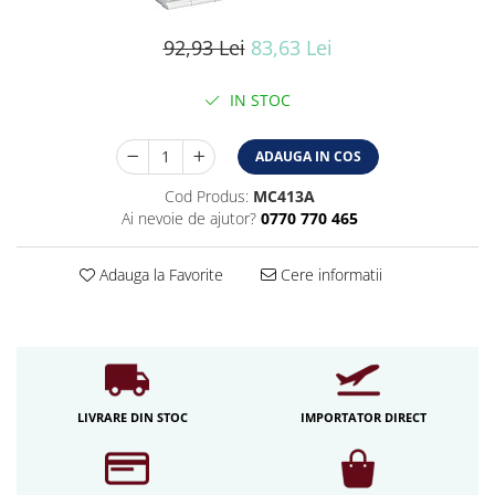
Iluminat industrial
Iluminat arhitectural
92,93 Lei
83,63 Lei
Lampadare
IN STOC
Becuri LED Decor
Lampi de birou
ADAUGA IN COS
Profil aluminiu
Cod Produs:
MC413A
Tub LED
Ai nevoie de ajutor?
0770 770 465
Becuri LED Smart
Becuri LED
Adauga la Favorite
Cere informatii
Becuri LED cu filament
Corpuri de emergenta
Lustre LED
Uncategorized
LIVRARE DIN STOC
IMPORTATOR DIRECT
Aplica LED
Profil banda LED