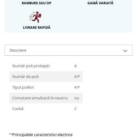
RAMBURS SAU OP
GAMĂ VARIATĂ
Iluminat festiv
Fotosenzori si Senzori de miscare
Sina Magnetica Slim LIMBO
LIVRARE RAPIDĂ
Iluminat decorativ de Craciun
Descriere
Număr poli protejați:
4
Număr de poli:
4 P
Tipul polilor:
4 P
Comutare simultană N-neutru:
nu
Curbă:
C
Principalele caracteristici electrice