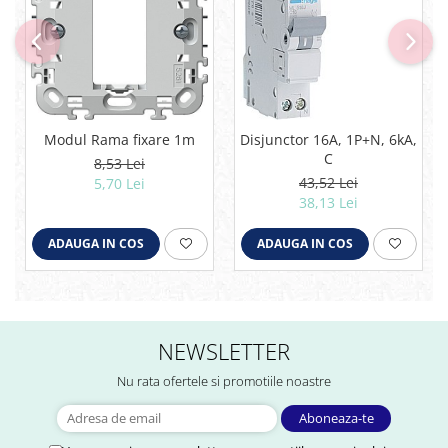
Modul Rama fixare 1m
Disjunctor 16A, 1P+N, 6kA,
C
8,53 Lei
43,52 Lei
5,70 Lei
38,13 Lei
ADAUGA IN COS
ADAUGA IN COS
NEWSLETTER
Nu rata ofertele si promotiile noastre