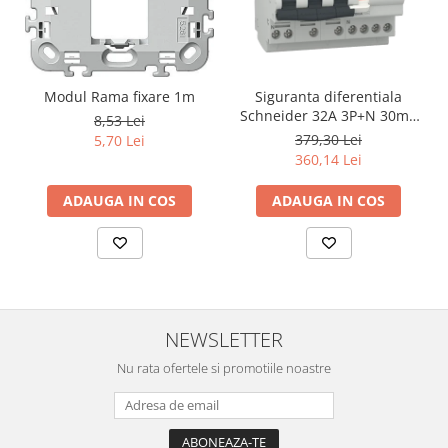
Modul Rama fixare 1m
Siguranta diferentiala
Schneider 32A 3P+N 30mA
8,53 Lei
curba C tipAC 4,5kA RCBO
379,30 Lei
5,70 Lei
Easy9 EZ9D32732
360,14 Lei
ADAUGA IN COS
ADAUGA IN COS
NEWSLETTER
Nu rata ofertele si promotiile noastre