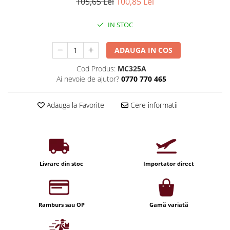
Iluminat industrial
105,65 Lei
100,85 Lei
Priza exterior
Iluminat arhitectural
IN STOC
Lampadare
Becuri LED Decor
ADAUGA IN COS
Lampi de birou
Cod Produs:
MC325A
Ai nevoie de ajutor?
0770 770 465
Profil aluminiu
Tub LED
Adauga la Favorite
Cere informatii
Becuri LED Smart
Becuri LED
Becuri LED cu filament
Corpuri de emergenta
Livrare din stoc
Importator direct
Lustre LED
Uncategorized
Ramburs sau OP
Gamă variată
Aplica LED
Profil banda LED