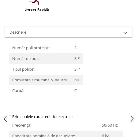
Iluminat festiv
Livrare Rapidă
Fotosenzori si Senzori de miscare
Sina Magnetica Slim LIMBO
Descriere
Iluminat decorativ de Craciun
Număr poli protejați:
3
Număr de poli:
3 P
Tipul polilor:
3 P
Comutare simultană N-neutru:
nu
Curbă:
C
Principalele caracteristici electrice
Frecvenţă:
50/60 Hz
Capacitate nominală de decuplare:
6 kA