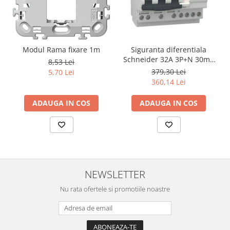
Modul Rama fixare 1m
Siguranta diferentiala
Schneider 32A 3P+N 30mA
8,53 Lei
curba C tipAC 4,5kA RCBO
379,30 Lei
5,70 Lei
Easy9 EZ9D32732
360,14 Lei
ADAUGA IN COS
ADAUGA IN COS
NEWSLETTER
Nu rata ofertele si promotiile noastre