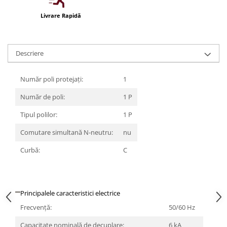
Iluminat festiv
Livrare Rapidă
Fotosenzori si Senzori de miscare
Sina Magnetica Slim LIMBO
Descriere
Iluminat decorativ de Craciun
Număr poli protejați:
1
Număr de poli:
1 P
Tipul polilor:
1 P
Comutare simultană N-neutru:
nu
Curbă:
C
Principalele caracteristici electrice
Frecvenţă:
50/60 Hz
Capacitate nominală de decuplare:
6 kA