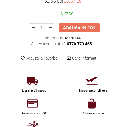
Iluminat industrial
32,96 Lei
29,67 Lei
Priza exterior
Iluminat arhitectural
IN STOC
Lampadare
Becuri LED Decor
ADAUGA IN COS
Lampi de birou
Cod Produs:
MC103A
Ai nevoie de ajutor?
0770 770 465
Profil aluminiu
Tub LED
Adauga la Favorite
Cere informatii
Becuri LED Smart
Becuri LED
Becuri LED cu filament
Corpuri de emergenta
Livrare din stoc
Importator direct
Lustre LED
Uncategorized
Ramburs sau OP
Gamă variată
Aplica LED
Profil banda LED